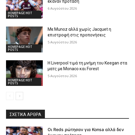
έκαναν πρόταση
6 Αυγούστου 2026
HOMEPAGE HOT
POSTS
Με Munoz αλλά χωρίς Jacquet η
επιστροφή στις προπονήσεις
5 Αυγούστου 2026
HOMEPAGE HOT
POSTS
Η Liverpool τιμά τη μνήμη του Keegan στα
ματς με Monaco και Forest
5 Αυγούστου 2026
HOMEPAGE HOT
POSTS
ΣΧΕΤΙΚΆ ΆΡΘΡΑ
Οι Reds ρώτησαν για Konsa αλλά δεν