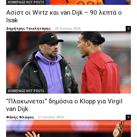
HOMEPAGE HOT POSTS
Ασίστ οι Wirtz και van Dijk – 90 λεπτά ο
Isak
Δημήτρης Τσικλητάρης
-
26 Ιουνίου 2026
0
HOMEPAGE HOT POSTS
“Πλακωνεται” δημόσια ο Klopp για Virgil
van Dijk
Φάνης Φλώρος
-
21 Ιουνίου 2026
0