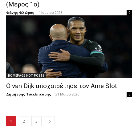
(Μέρος 1ο)
Φάνης Φλώρος
-
4 Ιουνίου 2026
0
HOMEPAGE HOT POSTS
Ο van Dijk αποχαιρέτησε τον Arne Slot
Δημήτρης Τσικλητάρης
-
31 Μαΐου 2026
0
1
2
3