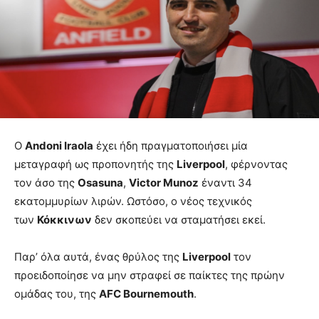
Ο
Andoni Iraola
έχει ήδη πραγματοποιήσει μία
μεταγραφή ως προπονητής της
Liverpool
, φέρνοντας
τον άσο της
Osasuna
,
Victor Munoz
έναντι 34
εκατομμυρίων λιρών. Ωστόσο, ο νέος τεχνικός
των
Κόκκινων
δεν σκοπεύει να σταματήσει εκεί.
Παρ’ όλα αυτά, ένας θρύλος της
Liverpool
τον
προειδοποίησε να μην στραφεί σε παίκτες της πρώην
ομάδας του, της
AFC Bournemouth
.