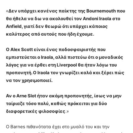
«
Δεν υπάρχει κανένας παίκτης της Bournemouth που
θα ήθελα να δω να ακολουθεί τον Andoni Iraola στο
Anfield, γιατί δεν θεωρώ ότι υπάρχει κάποιος
καλύτερος από αυτούς που ήδη έχουμε.
Ο Alex Scott είναι ένας ποδοσφαιριστής που
εμπιστεύεται ο Iraola, αλλά πιστεύω ότι ο μοναδικός
λόγος για να έρθει στη Liverpool θα ήταν λόγω του
προπονητή. Ο Iraola τον γνωρίζει καλά και ξέρει πώς
να τον χρησιμοποιεί.
Αν ο Arne Slot ήταν ακόμη προπονητής, ίσως να μην
ταίριαζε τόσο πολύ, καθώς πρόκειται για δύο
διαφορετικές φιλοσοφίες
.»
Ο Barnes πιθανότατα έχει στο μυαλό του και την