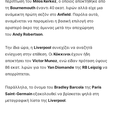
περίπτωση του
Milos Kerkez
, ο οποίος αποκτήθηκε από
τη
Bournemouth
έναντι 40 εκατ. λιρών αλλά είχε μια
ανάμεικτη πρώτη σεζόν στο
Anfield
. Παρόλα αυτά,
αναμένεται να παραμείνει η βασική επιλογή στο
αριστερό άκρο της άμυνας μετά την αποχώρηση
του
Andy Robertson
.
Την ίδια ώρα, η
Liverpool
συνεχίζει να αναζητά
ενίσχυση στην επίθεση. Οι
Κόκκινοι
έχουν ήδη
αποκτήσει τον
Victor Munoz
, ενώ είδαν πρόταση ύψους
86 εκατ. λιρών για τον
Yan Diomande
της
RB Leipzig
να
απορρίπτεται.
Παράλληλα, το όνομα του
Bradley Barcola
της
Paris
Saint-Germain
εξακολουθεί να βρίσκεται ψηλά στη
μεταγραφική λίστα της
Liverpool
.