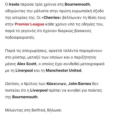
Ο
Iraola
πέρασε τρία χρόνια στη
Bournemouth
,
οδηγώντας την μάλιστα στην πρώτη ευρωπαϊκή έξοδο
της ιστορίας της. Οι «
Cherries
» βελτίωναν τη θέση τους
στην
Premier League
κάθε χρόνο υπό τις οδηγίες του,
παρά το γεγονός ότι έχαναν διαρκώς βασικούς
ποδοσφαιριστές.
Παρά τις αποχωρήσεις, αρκετά ταλέντα παραμένουν
στο ρόστερ, μεταξύ των οποίων και ο περιζήτητος
μέσος
Alex Scott
, ο οποίος έχει συνδεθεί μεταγραφικά
με τη
Liverpool
και τη
Manchester United
.
Ωστόσο, ο θρύλος των
Κόκκινων,
John Barnes
δεν
πιστεύει ότι η
Liverpool
πρέπει να κινηθεί για παίκτες
της
Bournemouth
.
Μιλώντας στη Betfred, δήλωσε: