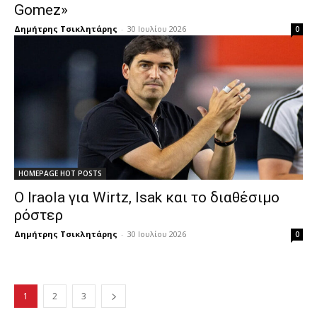
Gomez»
Δημήτρης Τσικλητάρης
-
30 Ιουλίου 2026
0
HOMEPAGE HOT POSTS
Ο Iraola για Wirtz, Isak και το διαθέσιμο
ρόστερ
Δημήτρης Τσικλητάρης
-
30 Ιουλίου 2026
0
1
2
3