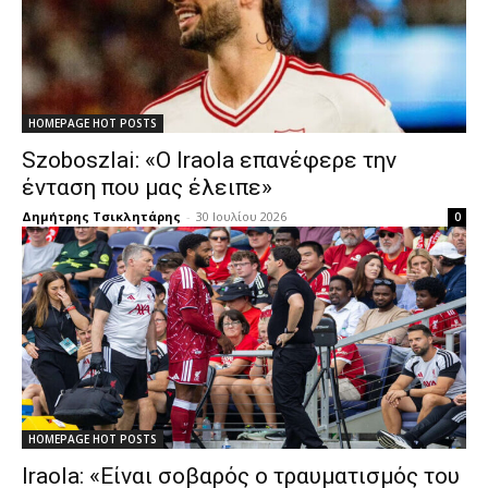
HOMEPAGE HOT POSTS
Szoboszlai: «Ο Iraola επανέφερε την
ένταση που μας έλειπε»
Δημήτρης Τσικλητάρης
-
30 Ιουλίου 2026
0
HOMEPAGE HOT POSTS
Iraola: «Είναι σοβαρός ο τραυματισμός του