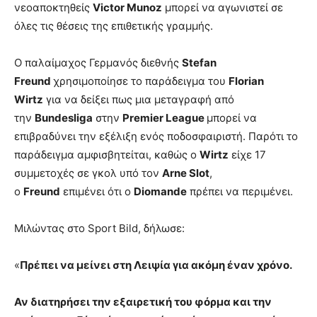
νεοαποκτηθείς
Victor Munoz
μπορεί να αγωνιστεί σε
όλες τις θέσεις της επιθετικής γραμμής.
Ο παλαίμαχος Γερμανός διεθνής
Stefan
Freund
χρησιμοποίησε το παράδειγμα του
Florian
Wirtz
για να δείξει πως μια μεταγραφή από
την
Bundesliga
στην
Premier League
μπορεί να
επιβραδύνει την εξέλιξη ενός ποδοσφαιριστή. Παρότι το
παράδειγμα αμφισβητείται, καθώς ο
Wirtz
είχε 17
συμμετοχές σε γκολ υπό τον
Arne Slot
,
ο
Freund
επιμένει ότι ο
Diomande
πρέπει να περιμένει.
Μιλώντας στο Sport Bild, δήλωσε:
«
Πρέπει να μείνει στη Λειψία για ακόμη έναν χρόνο.
Αν διατηρήσει την εξαιρετική του φόρμα και την