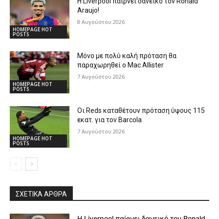
Η Liverpool παίρνει δανεικό τον Ronald
Araujo!
8 Αυγούστου 2026
HOMEPAGE HOT
POSTS
Μόνο με πολύ καλή πρόταση θα
παραχωρηθεί ο Mac Allister
7 Αυγούστου 2026
HOMEPAGE HOT
POSTS
Οι Reds καταθέτουν πρόταση ύψους 115
εκατ. για τον Barcola
7 Αυγούστου 2026
HOMEPAGE HOT
POSTS
ΣΧΕΤΙΚΆ ΆΡΘΡΑ
Η Liverpool παίρνει δανεικό τον Ronald