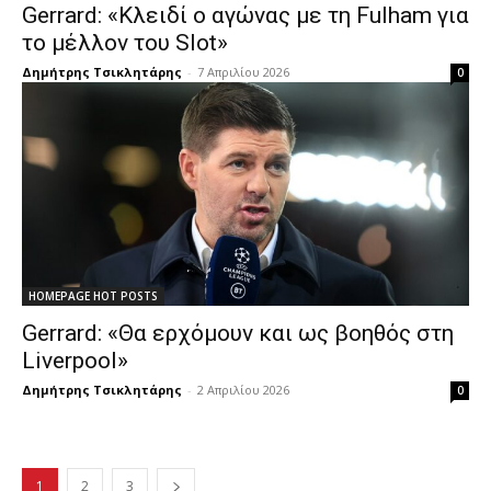
Gerrard: «Κλειδί ο αγώνας με τη Fulham για
το μέλλον του Slot»
Δημήτρης Τσικλητάρης
-
7 Απριλίου 2026
0
HOMEPAGE HOT POSTS
Gerrard: «Θα ερχόμουν και ως βοηθός στη
Liverpool»
Δημήτρης Τσικλητάρης
-
2 Απριλίου 2026
0
1
2
3