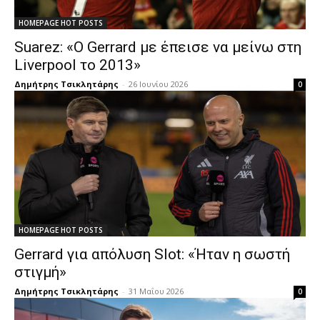
HOMEPAGE HOT POSTS
Suarez: «Ο Gerrard με έπεισε να μείνω στη
Liverpool το 2013»
Δημήτρης Τσικλητάρης
-
26 Ιουνίου 2026
0
HOMEPAGE HOT POSTS
Gerrard για απόλυση Slot: «Ήταν η σωστή
στιγμή»
Δημήτρης Τσικλητάρης
-
31 Μαΐου 2026
0