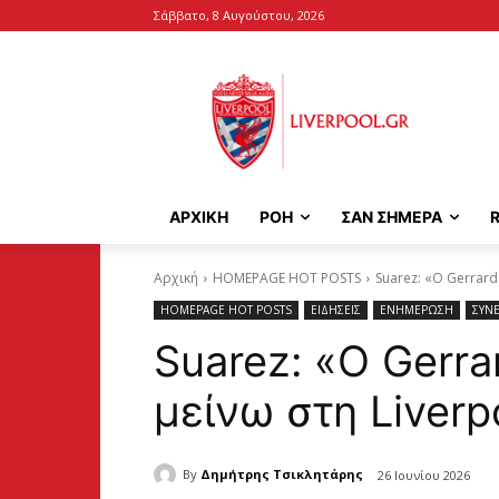
Σάββατο, 8 Αυγούστου, 2026
ΑΡΧΙΚΉ
ΡΟΗ
ΣΑΝ ΣΗΜΕΡΑ
Αρχική
HOMEPAGE HOT POSTS
Suarez: «Ο Gerrard
HOMEPAGE HOT POSTS
ΕΙΔΗΣΕΙΣ
ΕΝΗΜΕΡΩΣΗ
ΣΥΝΕ
Suarez: «Ο Gerra
μείνω στη Liverp
By
Δημήτρης Τσικλητάρης
26 Ιουνίου 2026