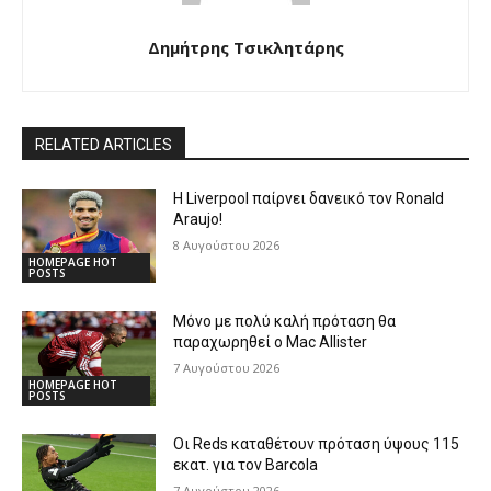
Δημήτρης Τσικλητάρης
RELATED ARTICLES
Η Liverpool παίρνει δανεικό τον Ronald
Araujo!
8 Αυγούστου 2026
HOMEPAGE HOT
POSTS
Μόνο με πολύ καλή πρόταση θα
παραχωρηθεί ο Mac Allister
7 Αυγούστου 2026
HOMEPAGE HOT
POSTS
Οι Reds καταθέτουν πρόταση ύψους 115
εκατ. για τον Barcola
7 Αυγούστου 2026