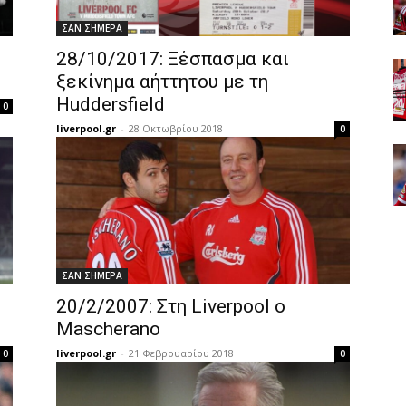
ΣΑΝ ΣΗΜΕΡΑ
28/10/2017: Ξέσπασμα και
ξεκίνημα αήττητου με τη
Huddersfield
0
liverpool.gr
-
28 Οκτωβρίου 2018
0
ΣΑΝ ΣΗΜΕΡΑ
20/2/2007: Στη Liverpool ο
Mascherano
liverpool.gr
-
21 Φεβρουαρίου 2018
0
0