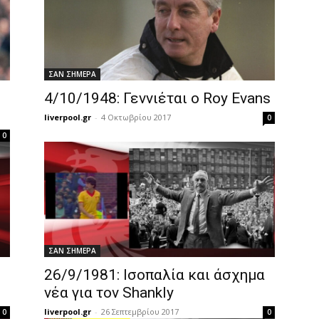
ΣΑΝ ΣΗΜΕΡΑ
4/10/1948: Γεννιέται ο Roy Evans
liverpool.gr
-
4 Οκτωβρίου 2017
0
0
ΣΑΝ ΣΗΜΕΡΑ
26/9/1981: Ισοπαλία και άσχημα
νέα για τον Shankly
liverpool.gr
-
26 Σεπτεμβρίου 2017
0
0