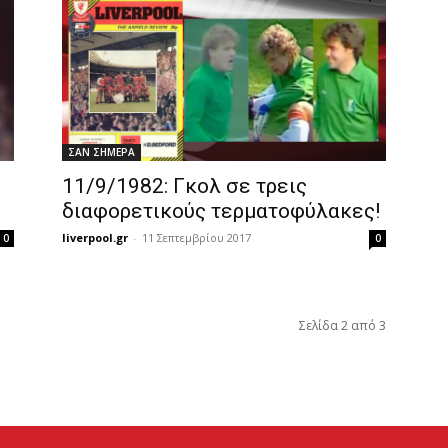
ΣΑΝ ΣΗΜΕΡΑ
11/9/1982: Γκολ σε τρεις
διαφορετικούς τερματοφύλακες!
liverpool.gr
-
11 Σεπτεμβρίου 2017
0
0
Σελίδα 2 από 3