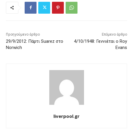
Προηγούμενο άρθρο
Επόμενο άρθρο
29/9/2012: Πάρτι Suarez στο
4/10/1948: Γεννιέται ο Roy
Norwich
Evans
liverpool.gr