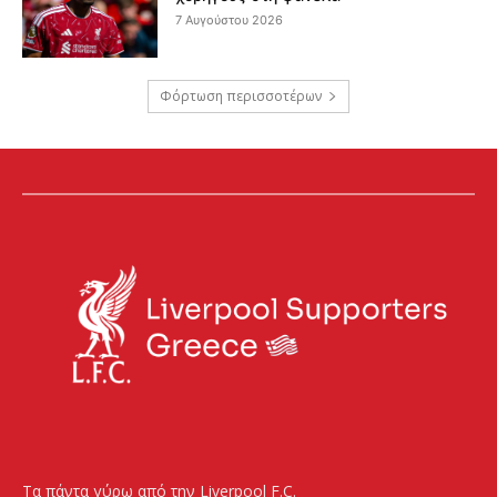
7 Αυγούστου 2026
Φόρτωση περισσοτέρων
Τα πάντα γύρω από την Liverpool F.C.