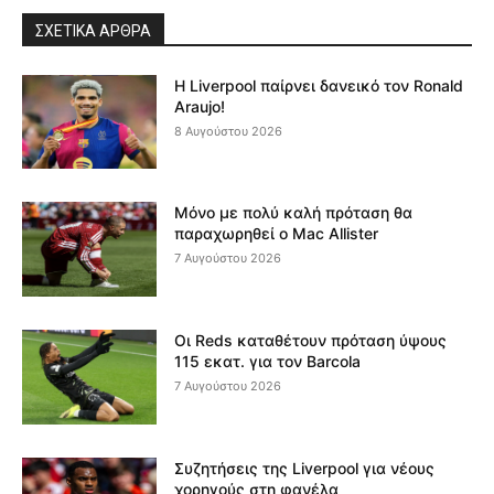
ΣΧΕΤΙΚΆ ΆΡΘΡΑ
Η Liverpool παίρνει δανεικό τον Ronald
Araujo!
8 Αυγούστου 2026
Μόνο με πολύ καλή πρόταση θα
παραχωρηθεί ο Mac Allister
7 Αυγούστου 2026
Οι Reds καταθέτουν πρόταση ύψους
115 εκατ. για τον Barcola
7 Αυγούστου 2026
Συζητήσεις της Liverpool για νέους
χορηγούς στη φανέλα