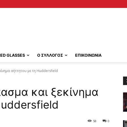
RED GLASSES
Ο ΣΥΛΛΟΓΟΣ
ΕΠΙΚΟΙΝΩΝΙΑ
κίνημα αήττητου με τη Huddersfield
πασμα και ξεκίνημα
uddersfield
58
0