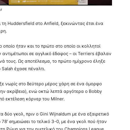
ld
 τη Huddersfield στο Anfield, ξεκινώντας έτσι ένα
άρη.
το οποίο ήταν και το πρώτο στο οποίο οι κολλητοί
 αντιμέτωποι σε αγγλικό έδαφος – οι Terriers έβαλαν
νά τους. Ως αποτέλεσμα, το πρώτο ημίχρονο έληξε
 Salah έχασε πέναλτι.
ιξε νωρίς στο δεύτερο μέρος χάρη σε ένα όμορφο
α την ακρίβεια), ενώ οκτώ λεπτά αργότερα ο Bobby
πό εκτέλεση κόρνερ του Milner.
 δύο γκολ, πριν ο Gini Wijnaldum με ένα εξαιρετικό
 78′ σημειώσει το τελικό 3-0, με ένα γκολ πού ήταν
στη Ρώμη για τον ημιτελικό του Champions League.