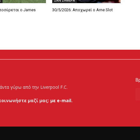
Α
ΣΑΝ ΣΗΜΕΡΑ
Αποσύρεται ο James
30/5/2026: Αποχωρεί ο Arne Slot
Βρ
άντα γύρω από την Liverpool F.C.
κοινωνήστε μαζί μας:
με e-mail.