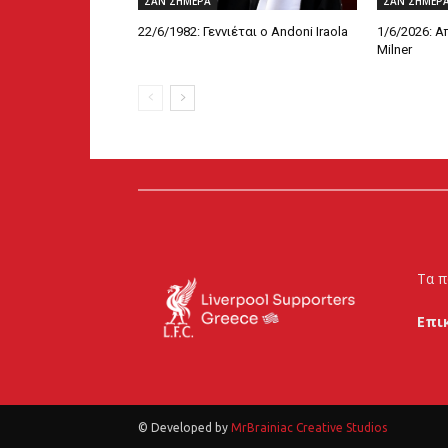
ΣΑΝ ΣΗΜΕΡΑ
ΣΑΝ ΣΗΜΕΡ
22/6/1982: Γεννιέται ο Andoni Iraola
1/6/2026: 
Milner
Τα π
Επι
© Developed by
MrBrainiac Creative Studios