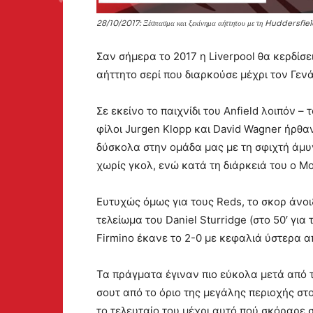
28/10/2017: Ξέσπασμα και ξεκίνημα αήττητου με τη Huddersfie
Σαν σήμερα το 2017 η Liverpool θα κερδίσει
αήττητο σερί που διαρκούσε μέχρι τον Γεν
Σε εκείνο το παιχνίδι του Anfield λοιπόν – 
φίλοι Jurgen Klopp και David Wagner ήρθαν
δύσκολα στην ομάδα μας με τη σφιχτή άμυ
χωρίς γκολ, ενώ κατά τη διάρκειά του ο Mo
Ευτυχώς όμως για τους Reds, το σκορ άνο
τελείωμα του Daniel Sturridge (στο 50′ γι
Firmino έκανε το 2-0 με κεφαλιά ύστερα α
Τα πράγματα έγιναν πιο εύκολα μετά από τα
σουτ από το όριο της μεγάλης περιοχής στο
το τελευταίο του μέχρι αυτό πού σκόραρε 