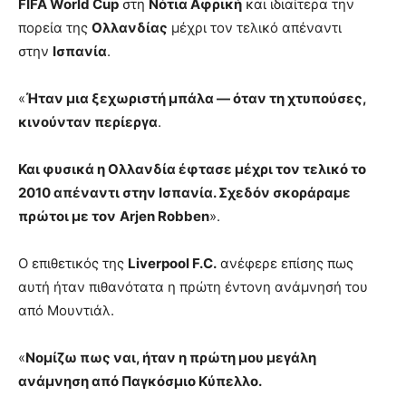
FIFA World Cup
στη
Νότια Αφρική
και ιδιαίτερα την
πορεία της
Ολλανδίας
μέχρι τον τελικό απέναντι
στην
Ισπανία
.
«
Ήταν μια ξεχωριστή μπάλα — όταν τη χτυπούσες,
κινούνταν περίεργα
.
Και φυσικά η Ολλανδία έφτασε μέχρι τον τελικό το
2010 απέναντι στην Ισπανία. Σχεδόν σκοράραμε
πρώτοι με τον
Arjen Robben
».
Ο επιθετικός της
Liverpool F.C.
ανέφερε επίσης πως
αυτή ήταν πιθανότατα η πρώτη έντονη ανάμνησή του
από Μουντιάλ.
«
Νομίζω πως ναι, ήταν η πρώτη μου μεγάλη
ανάμνηση από Παγκόσμιο Κύπελλο.