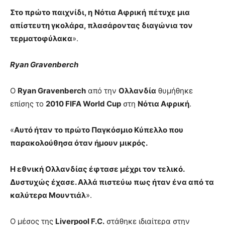
Στο πρώτο παιχνίδι, η
Νότια Αφρική
πέτυχε μια
απίστευτη γκολάρα, πλασάροντας διαγώνια τον
τερματοφύλακα
».
Ryan Gravenberch
Ο
Ryan Gravenberch
από την
Ολλανδία
θυμήθηκε
επίσης το
2010 FIFA World Cup
στη
Νότια Αφρική
.
«
Αυτό ήταν το πρώτο Παγκόσμιο Κύπελλο που
παρακολούθησα όταν ήμουν μικρός.
Η εθνική Ολλανδίας έφτασε μέχρι τον τελικό.
Δυστυχώς έχασε. Αλλά πιστεύω πως ήταν ένα από τα
καλύτερα Μουντιάλ
».
Ο μέσος της
Liverpool F.C.
στάθηκε ιδιαίτερα στην