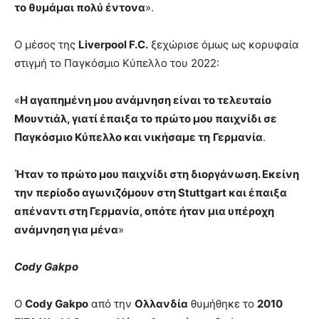
το θυμάμαι πολύ έντονα
».
Ο μέσος της
Liverpool F.C.
ξεχώρισε όμως ως κορυφαία
στιγμή το Παγκόσμιο Κύπελλο του 2022:
«
Η αγαπημένη μου ανάμνηση είναι το τελευταίο
Μουντιάλ, γιατί έπαιξα το πρώτο μου παιχνίδι σε
Παγκόσμιο Κύπελλο και νικήσαμε τη
Γερμανία
.
Ήταν το πρώτο μου παιχνίδι στη διοργάνωση. Εκείνη
την περίοδο αγωνιζόμουν στη Stuttgart και έπαιξα
απέναντι στη Γερμανία, οπότε ήταν μια υπέροχη
ανάμνηση για μένα
»
Cody Gakpo
Ο
Cody Gakpo
από την
Ολλανδία
θυμήθηκε το
2010