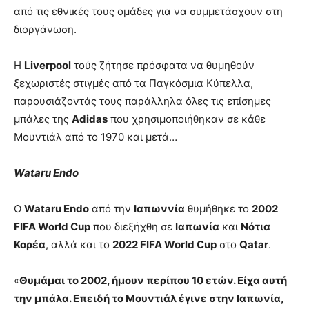
από τις εθνικές τους ομάδες για να συμμετάσχουν στη
διοργάνωση.
Η
Liverpool
τούς ζήτησε πρόσφατα να θυμηθούν
ξεχωριστές στιγμές από τα Παγκόσμια Κύπελλα,
παρουσιάζοντάς τους παράλληλα όλες τις επίσημες
μπάλες της
Adidas
που χρησιμοποιήθηκαν σε κάθε
Μουντιάλ από το 1970 και μετά…
Wataru Endo
Ο
Wataru Endo
από την
Ιαπωννία
θυμήθηκε το
2002
FIFA World Cup
που διεξήχθη σε
Ιαπωνία
και
Νότια
Κορέα
, αλλά και το
2022 FIFA World Cup
στο
Qatar
.
«
Θυμάμαι το 2002, ήμουν περίπου 10 ετών. Είχα αυτή
την μπάλα. Επειδή το Μουντιάλ έγινε στην Ιαπωνία,