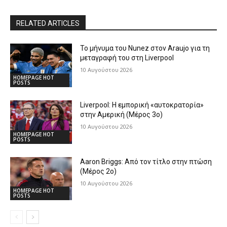
RELATED ARTICLES
Το μήνυμα του Nunez στον Araujo για τη
μεταγραφή του στη Liverpool
10 Αυγούστου 2026
HOMEPAGE HOT
POSTS
Liverpool: Η εμπορική «αυτοκρατορία»
στην Αμερική (Μέρος 3ο)
10 Αυγούστου 2026
HOMEPAGE HOT
POSTS
Aaron Briggs: Από τον τίτλο στην πτώση
(Μέρος 2ο)
10 Αυγούστου 2026
HOMEPAGE HOT
POSTS