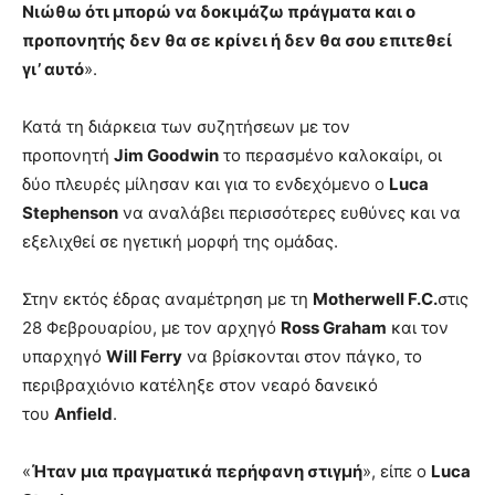
Νιώθω ότι μπορώ να δοκιμάζω πράγματα και ο
προπονητής δεν θα σε κρίνει ή δεν θα σου επιτεθεί
γι’ αυτό
».
Κατά τη διάρκεια των συζητήσεων με τον
προπονητή
Jim Goodwin
το περασμένο καλοκαίρι, οι
δύο πλευρές μίλησαν και για το ενδεχόμενο ο
Luca
Stephenson
να αναλάβει περισσότερες ευθύνες και να
εξελιχθεί σε ηγετική μορφή της ομάδας.
Στην εκτός έδρας αναμέτρηση με τη
Motherwell F.C.
στις
28 Φεβρουαρίου, με τον αρχηγό
Ross Graham
και τον
υπαρχηγό
Will Ferry
να βρίσκονται στον πάγκο, το
περιβραχιόνιο κατέληξε στον νεαρό δανεικό
του
Anfield
.
«
Ήταν μια πραγματικά περήφανη στιγμή
», είπε ο
Luca