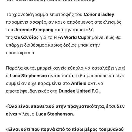
Το χρονοδιάγραμμα επιστροφής του
Conor Bradley
παραμένει ασαφές, αν και ο απρόσμενος αποκλεισμός
του
Jeremie Frimpong
από την αποστολή
της
Ολλανδίας
για το
FIFA World Cup
σημαίνει πως θα
υπάρχει διαθέσιμος κύριος δεξιός μπακ στην
προετοιμασία.
Παρόλα αυτά, μπορεί κανείς εύκολα να καταλάβει γιατί
ο
Luca Stephenson
αναρωτιέται τι θα μπορούσε να είχε
συμβεί αν είχε παραμείνει στο
Anfield
αντί να
επιστρέψει δανεικός στη
Dundee United F.C.
.
«
Όλα είναι υποθετικά στην πραγματικότητα, έτσι δεν
είναι;
» λέει ο
Luca Stephenson
.
«
Είναι κάτι που περνά από το πίσω μέρος του μυαλού