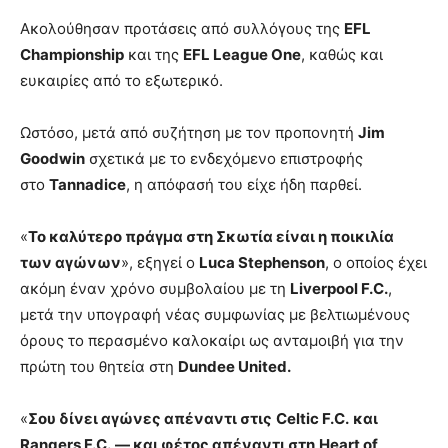
Ακολούθησαν προτάσεις από συλλόγους της
EFL
Championship
και της
EFL League One
, καθώς και
ευκαιρίες από το εξωτερικό.
Ωστόσο, μετά από συζήτηση με τον προπονητή
Jim
Goodwin
σχετικά με το ενδεχόμενο επιστροφής
στο
Tannadice
, η απόφασή του είχε ήδη παρθεί.
«
Το καλύτερο πράγμα στη Σκωτία είναι η ποικιλία
των αγώνων
», εξηγεί ο
Luca Stephenson
, ο οποίος έχει
ακόμη έναν χρόνο συμβολαίου με τη
Liverpool F.C.
,
μετά την υπογραφή νέας συμφωνίας με βελτιωμένους
όρους το περασμένο καλοκαίρι ως ανταμοιβή για την
πρώτη του θητεία στη
Dundee United.
«
Σου δίνει αγώνες απέναντι στις
Celtic F.C.
και
Rangers F.C.
— και φέτος απέναντι στη
Heart of