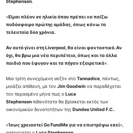
Stephenson
.
«
Είμαι πλέον σε ηλικία όπου πρέπει να παίζω
ποδόσφαιρο πρώτης ομάδας, όπως κάνω τα
τελευταία δύο χρόνια.
Αν αυτό γίνει στη Liverpool, θα είναι φανταστικό. Αν
όχι, θα βρω μια νέα περιπέτεια, όπως και τα άλλα
παιδιά που έφυγαν και τα πήγαν εξαιρετικά
».
Μια τρίτη συνεχόμενη σεζόν στο
Tannadice
, πάντως,
μοιάζει απίθανη, με τον
Jim Goodwin
να παραδέχεται
τον περασμένο μήνα πως ο
Luca
Stephenson
πιθανότατα θα βρίσκεται εκτός των
οικονομικών δυνατοτήτων της
Dundee United F.C.
.
«
Ίσως χρειαστεί Go FundMe για να επιστρέψω εκεί
»,
αστειεύεται ο
Luca Stephenson
.