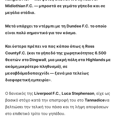
Midlothian F.C.
— μπροστά σε γεμάτα γήπεδα και σε
μεγάλα στάδια.
Μετά υπάρχει το ντέρμπι με τη
Dundee F.C.
το οποίο
είναι πολύ σημαντικό για τον κόσμο.
Και ύστερα πρέπει να πας κάπου όπως η
Ross
CountyF.C.
(και το γήπεδό της χωρητικότητας 6.500
θεατών στο Dingwall
,
μια μικρή πόλη στα Highlands με
ακόμη μικρότερο πληθυσμό), σε
μεσοβδόμαδοπαιχνίδι — ξανά μια τελείως
διαφορετική εμπειρία
».
Ο δανεικός της
Liverpool F.C.
,
Luca Stephenson
, είχε ως
βασικό στόχο κατά την επιστροφή του στο
Tannadice
να
βελτιώσει την τελική του πάσα και τη λήψη αποφάσεων
στο επιθετικό τρίτο του γηπέδου.