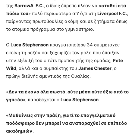
της
BarrowA .F.C.
, ο ίδιος έπρεπε πλέον να «
σταθεί στα
πόδια του
» πολύ περισσότερο απ’ ό,τι στη
Liverpool F.C.
,
παίρνοντας πρωτοβουλίες ακόμη και σε ζητήματα όπως
το ατομικό πρόγραμμα στο γυμναστήριο.
Ο
Luca Stephenson
πραγματοποίησε 34 συμμετοχές
εκείνη τη σεζόν και ξεχωρίζει τον ρόλο που έπαιξαν
στην εξέλιξή του ο τότε προπονητής της ομάδας,
Pete
Wild
, αλλά και ο συμπαίκτης του
James Chester
, ο
πρώην διεθνής αμυντικός της Ουαλίας.
«
Δεν τα έκανα όλα σωστά, ούτε μέσα ούτε έξω από το
γήπεδο
», παραδέχεται ο
Luca Stephenson
.
«
Μαθαίνεις στην πράξη, γιατί το επαγγελματικό
ποδόσφαιρο δεν μπορεί να αναπαραχθεί σε επίπεδο
ακαδημιών
.