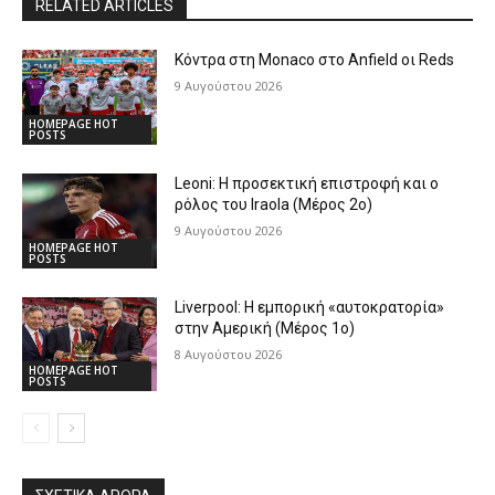
RELATED ARTICLES
Κόντρα στη Monaco στο Anfield οι Reds
9 Αυγούστου 2026
HOMEPAGE HOT
POSTS
Leoni: Η προσεκτική επιστροφή και ο
ρόλος του Iraola (Μέρος 2ο)
9 Αυγούστου 2026
HOMEPAGE HOT
POSTS
Liverpool: Η εμπορική «αυτοκρατορία»
στην Αμερική (Μέρος 1ο)
8 Αυγούστου 2026
HOMEPAGE HOT
POSTS