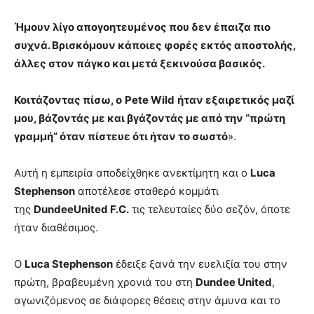
Ήμουν λίγο απογοητευμένος που δεν έπαιζα πιο
συχνά. Βρισκόμουν κάποιες φορές εκτός αποστολής,
άλλες στον πάγκο και μετά ξεκινούσα βασικός.
Κοιτάζοντας πίσω, ο
Pete Wild
ήταν εξαιρετικός μαζί
μου, βάζοντάς με και βγάζοντάς με από την “πρώτη
γραμμή” όταν πίστευε ότι ήταν το σωστό
».
Αυτή η εμπειρία αποδείχθηκε ανεκτίμητη και ο
Luca
Stephenson
αποτέλεσε σταθερό κομμάτι
της
DundeeUnited F.C.
τις τελευταίες δύο σεζόν, όποτε
ήταν διαθέσιμος.
Ο
Luca Stephenson
έδειξε ξανά την ευελιξία του στην
πρώτη, βραβευμένη χρονιά του στη
Dundee United
,
αγωνιζόμενος σε διάφορες θέσεις στην άμυνα και το