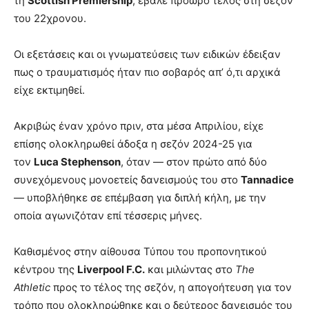
τη
Scottish Premiership
, έβαλε πρόωρο τέλος στη σεζόν
του 22χρονου.
Οι εξετάσεις και οι γνωματεύσεις των ειδικών έδειξαν
πως ο τραυματισμός ήταν πιο σοβαρός απ’ ό,τι αρχικά
είχε εκτιμηθεί.
Ακριβώς έναν χρόνο πριν, στα μέσα Απριλίου, είχε
επίσης ολοκληρωθεί άδοξα η σεζόν 2024-25 για
τον
Luca Stephenson
, όταν — στον πρώτο από δύο
συνεχόμενους μονοετείς δανεισμούς του στο
Tannadice
— υποβλήθηκε σε επέμβαση για διπλή κήλη, με την
οποία αγωνιζόταν επί τέσσερις μήνες.
Καθισμένος στην αίθουσα Τύπου του προπονητικού
κέντρου της
Liverpool F.C.
και μιλώντας στο
The
Athletic
προς το τέλος της σεζόν, η απογοήτευση για τον
τρόπο που ολοκληρώθηκε και ο δεύτερος δανεισμός του