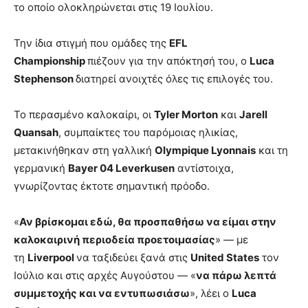
το οποίο ολοκληρώνεται στις 19 Ιουλίου.
Την ίδια στιγμή που ομάδες της
EFL
Championship
πιέζουν για την απόκτησή του, ο
Luca
Stephenson
διατηρεί ανοιχτές όλες τις επιλογές του.
Το περασμένο καλοκαίρι, οι
Tyler Morton
και
Jarell
Quansah
, συμπαίκτες του παρόμοιας ηλικίας,
μετακινήθηκαν στη γαλλική
Olympique Lyonnais
και τη
γερμανική
Bayer 04 Leverkusen
αντίστοιχα,
γνωρίζοντας έκτοτε σημαντική πρόοδο.
«
Αν βρίσκομαι εδώ, θα προσπαθήσω να είμαι στην
καλοκαιρινή περιοδεία προετοιμασίας
» — με
τη
Liverpool
να ταξιδεύει ξανά στις
United States
τον
Ιούλιο και στις αρχές Αυγούστου — «
να πάρω λεπτά
συμμετοχής και να εντυπωσιάσω
», λέει ο
Luca