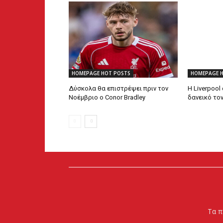
HOMEPAGE HOT POSTS
HOMEPAGE 
Δύσκολα θα επιστρέψει πριν τον
Η Liverpool
Νοέμβριο ο Conor Bradley
δανεικό το
Τα π