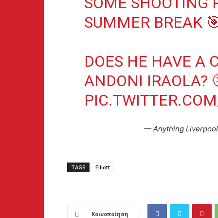
SOME SHOOTING P
SUMMER BREAK 
DOES HE HAVE A
ANDONI IRAOLA? 
PIC.TWITTER.CO
— Anything Liverpoo
TAGS
Elliott
Κοινοποίηση