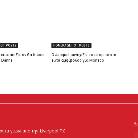
HOT POSTS
HOMEPAGE HOT POSTS
 αποφασίζει αν θα δώσει
Ο Jacquet συνεχίζει το ατομικό και
ν Danns
είναι αμφίβολος για Monaco
Βρ
άντα γύρω από την Liverpool F.C.