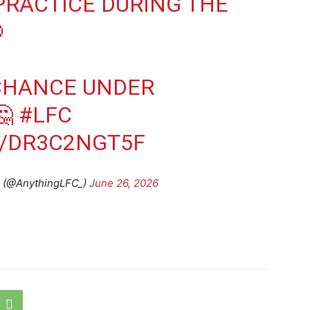
RACTICE DURING THE

 CHANCE UNDER
🤔
#LFC
M/DR3C2NGT5F
l (@AnythingLFC_)
June 26, 2026