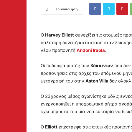
Κοινοποίηση
Ο
Harvey Elliott
συνεχίζει τις ατομικές πρ
καλύτερη δυνατή κατάσταση όταν ξεκινήσε
νέου προπονητή
Andoni Iraola
.
Οι ποδοσφαιριστές των
Κόκκινων
που δεν
προπονήσεις στις αρχές του επόμενου μήνα
μεταγραφή του στην
Aston Villa
δεν ολοκλ
Ο 23χρονος μέσος αγωνίστηκε μόλις εννέ
ενεργοποιηθεί η υποχρεωτική ρήτρα αγορ
έχει μπροστά του μια νέα ευκαιρία να διεκ
Ο
Elliott
επέστρεψε στις ατομικές προπονή