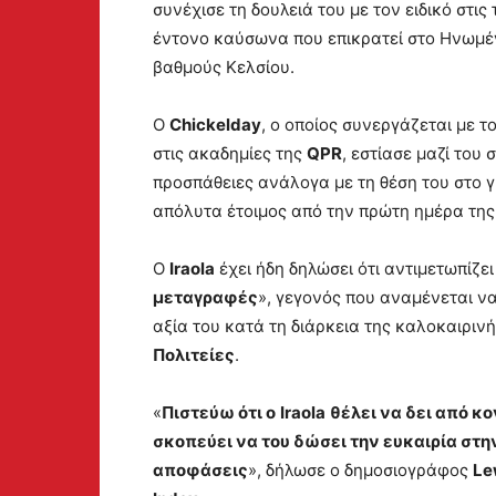
συνέχισε τη δουλειά του με τον ειδικό στι
έντονο καύσωνα που επικρατεί στο Ηνωμέν
βαθμούς Κελσίου.
Ο
Chickelday
, ο οποίος συνεργάζεται με τ
στις ακαδημίες της
QPR
, εστίασε μαζί του σ
προσπάθειες ανάλογα με τη θέση του στο 
απόλυτα έτοιμος από την πρώτη ημέρα της
Ο
Iraola
έχει ήδη δηλώσει ότι αντιμετωπίζε
μεταγραφές
», γεγονός που αναμένεται ν
αξία του κατά τη διάρκεια της καλοκαιριν
Πολιτείες
.
«
Πιστεύω ότι ο
Iraola
θέλει να δει από κο
σκοπεύει να του δώσει την ευκαιρία στη
αποφάσεις
», δήλωσε ο δημοσιογράφος
Le