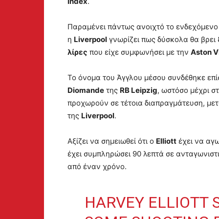
Index
.
Παραμένει πάντως ανοιχτό το ενδεχόμενο
η
Liverpool
γνωρίζει πως δύσκολα θα βρει 
λίρες
που είχε συμφωνήσει με την
Aston Vi
Το όνομα του Άγγλου μέσου συνδέθηκε επί
Diomande
της
RB Leipzig
, ωστόσο μέχρι στ
προχωρούν σε τέτοια διαπραγμάτευση, μετ
της
Liverpool
.
Αξίζει να σημειωθεί ότι ο
Elliott
έχει να αγω
έχει συμπληρώσει 90 λεπτά σε ανταγωνιστ
από έναν χρόνο.
HARVEY ELLIOTT 