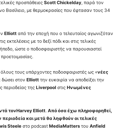
ς τελικές προσπάθειες
Scott Chickelday
, παρά τον
ο Βασίλειο, με θερμοκρασίες που έφτασαν τους 34
ον
Elliott
από την εποχή που ο τελευταίος αγωνιζόταν
τις εκτελέσεις με το δεξί πόδι και στις τελικές
γήπεδο, ώστε ο ποδοσφαιριστής να παρουσιαστεί
 προετοιμασίας.
ι όλους τους υπάρχοντες ποδοσφαιριστές ως «
νέες
α δώσει στον
Elliott
την ευκαιρία να αποδείξει την
ής περιοδείας της
Liverpool
στις
Ηνωμένες
ντά τονHarvey Elliott
.
Από όσα έχω πληροφορηθεί,
ν περιοδεία και μετά θα ληφθούν οι τελικές
wis Steele
στο podcast
MediaMatters
του
Anfield