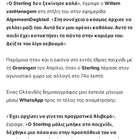
«
Ο Sterling
δεν ξεκίνησε καλά
», έγραψε ο
Willem
vanHanegem
στη στήλη του στην εφημερίδα
AlgemeenDagblad
. «
Στη συνέχεια ο κόσμος άρχισε να
γελάει μαζί του. Αυτό δεν μου αρέσει καθόλου. Αυτό το
παιδί έχει κατακτήσει τα πάντα στην καριέρα του.
Δείξτε του λίγο σεβασμό
».
Παρόμοια ήταν και η εικόνα στο εντός έδρας παιχνίδι με
τη
Groningen
τον Απρίλιο, όταν ο
Sterling
πέρασε στον
αγωνιστικό χώρο ως αλλαγή στο 74ο λεπτό.
Ένας Ολλανδός δημοσιογράφος μου έστειλε μήνυμα
μέσω
WhatsApp
προς το τέλος της αναμέτρησης.
«
Έχει αρχίσει να γίνεται πραγματικά θλιβερό
»,
έγραφε. «
Ο
Sterling
μόλις μπήκε στο παιχνίδι,
δέχθηκε μια πάσα και στην προσπάθειά του να