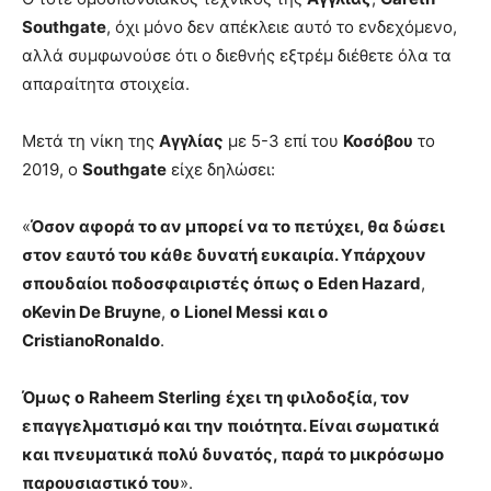
Southgate
, όχι μόνο δεν απέκλειε αυτό το ενδεχόμενο,
αλλά συμφωνούσε ότι ο διεθνής εξτρέμ διέθετε όλα τα
απαραίτητα στοιχεία.
Μετά τη νίκη της
Αγγλίας
με 5-3 επί του
Κοσόβου
το
2019, ο
Southgate
είχε δηλώσει:
«
Όσον αφορά το αν μπορεί να το πετύχει, θα δώσει
στον εαυτό του κάθε δυνατή ευκαιρία. Υπάρχουν
σπουδαίοι ποδοσφαιριστές όπως ο
Eden Hazard
,
οKevin De Bruyne
,
ο
Lionel Messi
και ο
CristianoRonaldo
.
Όμως ο
Raheem Sterling
έχει τη φιλοδοξία, τον
επαγγελματισμό και την ποιότητα. Είναι σωματικά
και πνευματικά πολύ δυνατός, παρά το μικρόσωμο
παρουσιαστικό του
».