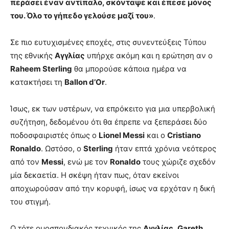
περάσει έναν αντίπαλο, σκόνταψε και έπεσε μόνος
του. Όλο το γήπεδο γελούσε μαζί του»
.
Σε πιο ευτυχισμένες εποχές, στις συνεντεύξεις Τύπου
της εθνικής
Αγγλίας
υπήρχε ακόμη και η ερώτηση αν ο
Raheem Sterling
θα μπορούσε κάποια ημέρα να
κατακτήσει τη
Ballon d’Or
.
Ίσως, εκ των υστέρων, να επρόκειτο για μια υπερβολική
συζήτηση, δεδομένου ότι θα έπρεπε να ξεπεράσει δύο
ποδοσφαιριστές όπως ο
Lionel Messi
και ο
Cristiano
Ronaldo
. Ωστόσο, ο
Sterling
ήταν επτά χρόνια νεότερος
από τον
Messi
, ενώ με τον
Ronaldo
τους χώριζε σχεδόν
μία δεκαετία. Η σκέψη ήταν πως, όταν εκείνοι
αποχωρούσαν από την κορυφή, ίσως να ερχόταν η δική
του στιγμή.
Ο τότε ομοσπονδιακός τεχνικός της
Αγγλίας
,
Gareth