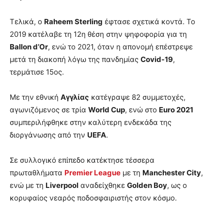
Τελικά, ο
Raheem Sterling
έφτασε σχετικά κοντά. Το
2019 κατέλαβε τη 12η θέση στην ψηφοφορία για τη
Ballon d’Or
, ενώ το 2021, όταν η απονομή επέστρεψε
μετά τη διακοπή λόγω της πανδημίας
Covid-19
,
τερμάτισε 15ος.
Με την εθνική
Αγγλίας
κατέγραψε 82 συμμετοχές,
αγωνιζόμενος σε τρία
World Cup
, ενώ στο
Euro 2021
συμπεριλήφθηκε στην καλύτερη ενδεκάδα της
διοργάνωσης από την
UEFA
.
Σε συλλογικό επίπεδο κατέκτησε τέσσερα
πρωταθλήματα
Premier League
με τη
Manchester City
,
ενώ με τη
Liverpool
αναδείχθηκε
Golden Boy
, ως ο
κορυφαίος νεαρός ποδοσφαιριστής στον κόσμο.