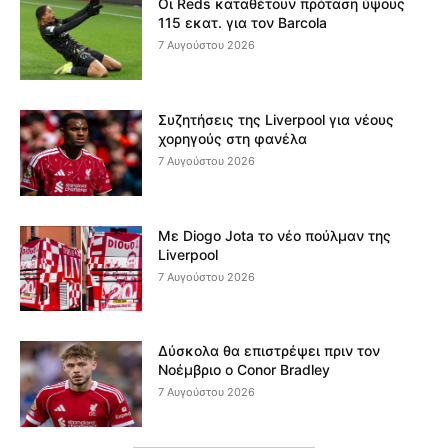
Οι Reds καταθέτουν πρόταση ύψους
115 εκατ. για τον Barcola
7 Αυγούστου 2026
Συζητήσεις της Liverpool για νέους
χορηγούς στη φανέλα
7 Αυγούστου 2026
Με Diogo Jota το νέο πούλμαν της
Liverpool
7 Αυγούστου 2026
Δύσκολα θα επιστρέψει πριν τον
Νοέμβριο ο Conor Bradley
7 Αυγούστου 2026