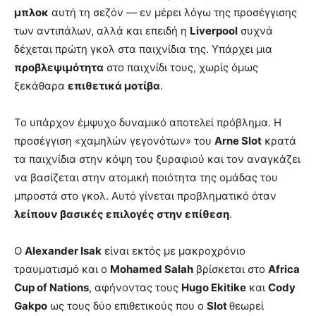
μπλοκ
αυτή τη σεζόν — εν μέρει λόγω της προσέγγισης
των αντιπάλων, αλλά και επειδή η
Liverpool
συχνά
δέχεται πρώτη γκολ στα παιχνίδια της. Υπάρχει μια
προβλεψιμότητα
στο παιχνίδι τους, χωρίς όμως
ξεκάθαρα
επιθετικά μοτίβα
.
Το υπάρχον έμψυχο δυναμικό αποτελεί πρόβλημα. Η
προσέγγιση «χαμηλών γεγονότων» του
Arne Slot
κρατά
τα παιχνίδια στην κόψη του ξυραφιού και τον αναγκάζει
να βασίζεται στην ατομική ποιότητα της ομάδας του
μπροστά στο γκολ. Αυτό γίνεται προβληματικό όταν
λείπουν βασικές επιλογές στην επίθεση
.
Ο
Alexander Isak
είναι εκτός με μακροχρόνιο
τραυματισμό και ο
Mohamed Salah
βρίσκεται στο
Africa
Cup of Nations
, αφήνοντας τους
Hugo Ekitike
και
Cody
Gakpo
ως τους δύο επιθετικούς που ο
Slot
θεωρεί