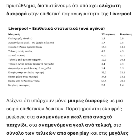
πρωτάθλημα, διαπιστώνουμε ότι υπάρχει
ελάχιστη
διαφορά
στην επιθετική παραγωγικότητα της
Liverpool
.
Δείχνει ότι υπάρχουν μόνο
μικρές διαφορές
σε μια
σειρά επιθετικών δεικτών. Παρατηρούνται ελαφρές
μειώσεις στα
αναμενόμενα γκολ από ανοιχτό
παιχνίδι
, στα
αναμενόμενα γκολ ανά τελική
, στο
σύνολο των τελικών από open play
και στις
μεγάλες