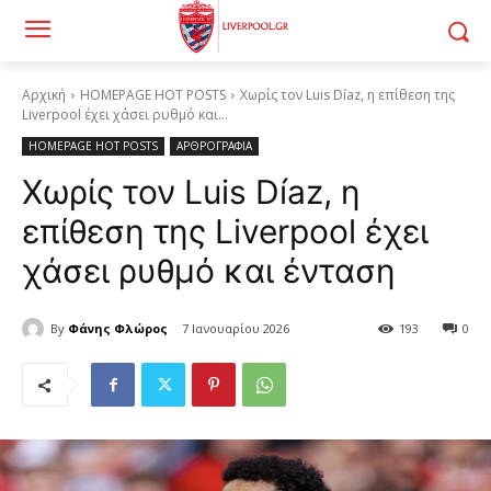
Αρχική
HOMEPAGE HOT POSTS
Χωρίς τον Luis Díaz, η επίθεση της
Liverpool έχει χάσει ρυθμό και...
HOMEPAGE HOT POSTS
ΑΡΘΡΟΓΡΑΦΙΑ
Χωρίς τον Luis Díaz, η
επίθεση της Liverpool έχει
χάσει ρυθμό και ένταση
By
Φάνης Φλώρος
7 Ιανουαρίου 2026
193
0