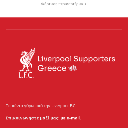
Φόρτωση περισσοτέρων
Τα πάντα γύρω από την Liverpool F.C.
Επικοινωνήστε μαζί μας:
με e-mail.