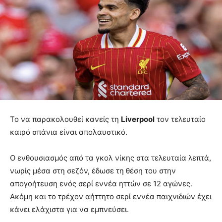
Το να παρακολουθεί κανείς τη
Liverpool
τον τελευταίο
καιρό σπάνια είναι απολαυστικό.
Ο ενθουσιασμός από τα γκολ νίκης στα τελευταία λεπτά,
νωρίς μέσα στη σεζόν, έδωσε τη θέση του στην
απογοήτευση ενός σερί εννέα ηττών σε 12 αγώνες.
Ακόμη και το τρέχον αήττητο σερί εννέα παιχνιδιών έχει
κάνει ελάχιστα για να εμπνεύσει.