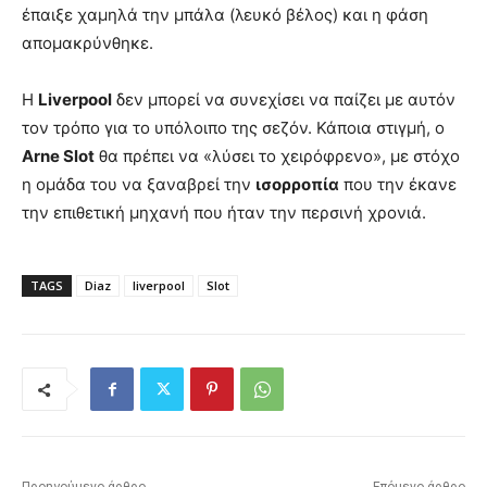
έπαιξε χαμηλά την μπάλα (λευκό βέλος) και η φάση
απομακρύνθηκε.
Η
Liverpool
δεν μπορεί να συνεχίσει να παίζει με αυτόν
τον τρόπο για το υπόλοιπο της σεζόν. Κάποια στιγμή, ο
Arne Slot
θα πρέπει να «λύσει το χειρόφρενο», με στόχο
η ομάδα του να ξαναβρεί την
ισορροπία
που την έκανε
την επιθετική μηχανή που ήταν την περσινή χρονιά.
TAGS
Diaz
liverpool
Slot