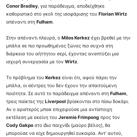
Conor Bradley
, για παράδειγμα, αποδείχθηκε
καθοριστικό στο γκολ της ισοφάρισης του
Florian Wirtz
απέναντι στη
Fulham
.
Στην απέναντι πλευρά, ο
Milos Kerkez
έχει βρεθεί με την
μπάλα σε πιο προωθημένες ζώνες πιο συχνά στη
διάρκεια του αήττητου σερί, έχοντας αναπτύξει μια
ισχυρή συνεργασία με τον
Wirtz
.
Το πρόβλημα του
Kerkez
είναι ότι, αφού πάρει την
μπάλα, οι σέντρες του δεν έχουν την απαιτούμενη
ποιότητα. Σε αυτό το παράδειγμα απέναντι στη
Fulham
,
τρεις παίκτες της
Liverpool
βρίσκονται στο πίσω δοκάρι.
Αν ο αριστερός μπακ επιχειρούσε μια αντίστοιχη
εκτέλεση με εκείνη του
Jeremie Frimpong
προς τον
Cody Gakpo
στο ίδιο παιχνίδι (μαύρο βέλος), θα
μπορούσε να είχε δημιουργηθεί ευκαιρία. Αντ’ αυτού,