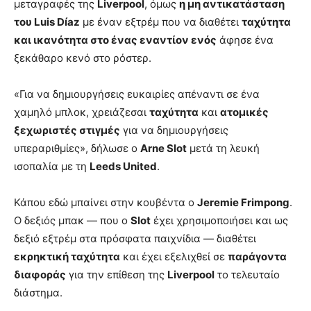
μεταγραφές της
Liverpool
, όμως
η μη αντικατάσταση
του Luis Díaz
με έναν εξτρέμ που να διαθέτει
ταχύτητα
και ικανότητα στο ένας εναντίον ενός
άφησε ένα
ξεκάθαρο κενό στο ρόστερ.
«Για να δημιουργήσεις ευκαιρίες απέναντι σε ένα
χαμηλό μπλοκ, χρειάζεσαι
ταχύτητα
και
ατομικές
ξεχωριστές στιγμές
για να δημιουργήσεις
υπεραριθμίες», δήλωσε ο
Arne Slot
μετά τη λευκή
ισοπαλία με τη
Leeds United
.
Κάπου εδώ μπαίνει στην κουβέντα ο
Jeremie Frimpong
.
Ο δεξιός μπακ — που ο
Slot
έχει χρησιμοποιήσει και ως
δεξιό εξτρέμ στα πρόσφατα παιχνίδια — διαθέτει
εκρηκτική ταχύτητα
και έχει εξελιχθεί σε
παράγοντα
διαφοράς
για την επίθεση της
Liverpool
το τελευταίο
διάστημα.