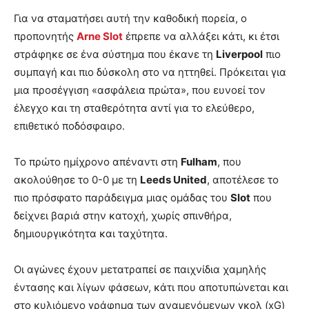
Για να σταματήσει αυτή την καθοδική πορεία, ο
προπονητής
Arne Slot
έπρεπε να αλλάξει κάτι, κι έτσι
στράφηκε σε ένα σύστημα που έκανε τη
Liverpool
πιο
συμπαγή και πιο δύσκολη στο να ηττηθεί. Πρόκειται για
μια προσέγγιση «ασφάλεια πρώτα», που ευνοεί τον
έλεγχο και τη σταθερότητα αντί για το ελεύθερο,
επιθετικό ποδόσφαιρο.
Το πρώτο ημίχρονο απέναντι στη
Fulham
, που
ακολούθησε το 0-0 με τη
Leeds United
, αποτέλεσε το
πιο πρόσφατο παράδειγμα μιας ομάδας του
Slot
που
δείχνει βαριά στην κατοχή, χωρίς σπινθήρα,
δημιουργικότητα και ταχύτητα.
Οι αγώνες έχουν μετατραπεί σε παιχνίδια χαμηλής
έντασης και λίγων φάσεων, κάτι που αποτυπώνεται και
στο κυλιόμενο γράφημα των αναμενόμενων γκολ (xG)