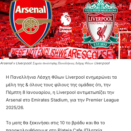
Arsenal v Liverpool: Σημεία συνάντησης Πανελλήνιας Λέσχης Φίλων Liverpool
Η Πανελλήνια Λέσχη Φίλων Liverpool ενημερώνει τα
μέλη της & όλους τους φίλους της ομάδας ότι, την
Πέμπτη 8 Ιανουαρίου, η Liverpool αντιμετωπίζει την
Arsenal στο Emirates Stadium, για την Premier League
2025/26.
Το ματς θα ξεκινήσει στις 10 το βράδυ και θα το
παρακολουθήσουμε στο Plateia Cafe (Πλατεία