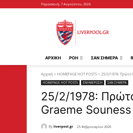
Παρασκευή, 7 Αυγούστου, 2026
ΑΡΧΙΚΉ
ΡΟΗ
ΣΑΝ ΣΗΜΕΡΑ
Αρχική
HOMEPAGE HOT POSTS
25/2/1978: Πρώτο 
HOMEPAGE HOT POSTS
ΕΝΗΜΕΡΩΣΗ
ΣΑΝ ΣΗΜΕΡΑ
25/2/1978: Πρώτ
Graeme Souness
By
liverpool.gr
25 Φεβρουαρίου 2020