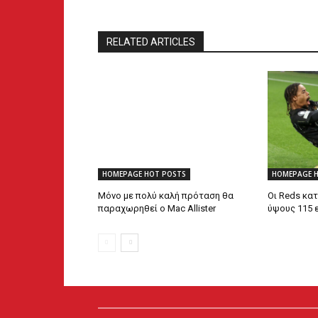
RELATED ARTICLES
HOMEPAGE HOT POSTS
HOMEPAGE 
Μόνο με πολύ καλή πρόταση θα
Οι Reds κα
παραχωρηθεί ο Mac Allister
ύψους 115 ε