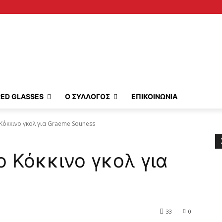
RED GLASSES
Ο ΣΥΛΛΟΓΟΣ
ΕΠΙΚΟΙΝΩΝΙΑ
Κόκκινο γκολ για Graeme Souness
ο Κόκκινο γκολ για
33
0