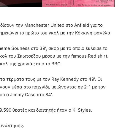
δίσουν την Manchester United στο Anfield για το
μειώνει το πρώτο του γκολ με την Κόκκινη φανέλα.
aeme Souness στο 39′, σκορ με το οποίο έκλεισε το
κολ του Σκωτσέζου μέσου με την famous Red shirt.
κολ της χρονιάς από το BBC.
τα τέρματα τους με τον Ray Kennedy στο 49′. Οι
νουν μέσα στο παιχνίδι, μειώνοντας σε 2-1 με τον
κορ ο Jimmy Case στο 84′.
590 θεατές και διαιτητής ήταν ο K. Styles.
συνάντησης: