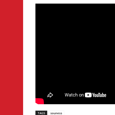
TAGS
souness