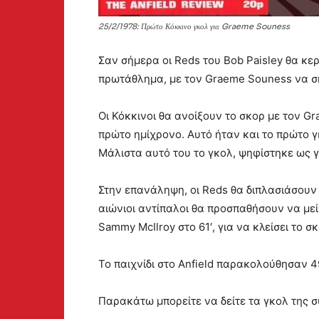
25/2/1978: Πρώτο Κόκκινο γκολ για Graeme Souness
Σαν σήμερα οι Reds του Bob Paisley θα κερ
πρωτάθλημα, με τον Graeme Souness να ση
Οι Κόκκινοι θα ανοίξουν το σκορ με τον Gr
πρώτο ημίχρονο. Αυτό ήταν και το πρώτο γ
Μάλιστα αυτό του το γκολ, ψηφίστηκε ως γ
Στην επανάληψη, οι Reds θα διπλασιάσουν 
αιώνιοι αντίπαλοι θα προσπαθήσουν να μεί
Sammy McIlroy στο 61′, για να κλείσει το σ
Το παιχνίδι στο Anfield παρακολούθησαν 49.
Παρακάτω μπορείτε να δείτε τα γκολ της 