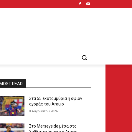
MOST READ
Στα 55 εκατομμύρια η οψιόν
αγοράς του Araujo
8 Αυγούστου 2026
Στο Merseyside μέσα στο
Σαββατοκύριακο ο Araujo