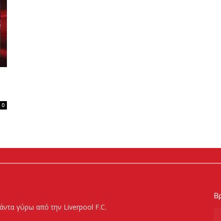
0
Βρ
άντα γύρω από την Liverpool F.C.