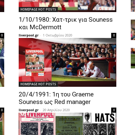
HOMEPAGE HOT POSTS
1/10/1980: Χατ-τρικ για Souness
και McDermott
liverpool.gr
-
1 Οκτωβρίου 2020
0
0
HOMEPAGE HOT POSTS
20/4/1991: 1η του Graeme
Souness ως Red manager
liverpool.gr
-
20 Απριλίου 2020
0
0