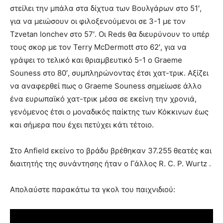
στείλει την μπάλα στα δίχτυα των Βουλγάρων στο 51′,
για να μειώσουν οι φιλοξενούμενοι σε 3-1 με τον
Tzvetan Ionchev στο 57′. Οι Reds θα διευρύνουν το υπέρ
τους σκορ με τον Terry McDermott στο 62′, για να
γράψει το τελικό και θριαμβευτικό 5-1 ο Graeme
Souness στο 80′, συμπληρώνοντας έτσι χατ-τρικ. Αξίζει
να αναφερθεί πως ο Graeme Souness σημείωσε άλλο
ένα ευρωπαϊκό χατ-τρικ μέσα σε εκείνη την χρονιά,
γενόμενος έτσι ο μοναδικός παίκτης των Κόκκινων έως
και σήμερα που έχει πετύχει κάτι τέτοιο.
Στο Anfield εκείνο το βράδυ βρέθηκαν 37.255 θεατές και
διαιτητής της συνάντησης ήταν ο Γάλλος R. C. P. Wurtz .
Απολαύστε παρακάτω τα γκολ του παιχνιδιού: