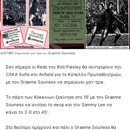
4/3/1981: Ευρωπαϊκό χατ-τρικ για Graeme Souness
Σαν σήμερα οι Reds του Bob Paisley θα συντρίψουν την
CSKA Sofia στο Anfield για το Κύπελλο Πρωταθλητριών,
με τον Graeme Souness να σημειώνει χατ-τρικ.
Το πάρτι των Κόκκινων ξεκίνησε στο 16′ με τον Graeme
Souness να ανοίγει το σκορ και τον Sammy Lee να
κάνει το 2-0 στο 45′.
Στο δεύτερο ημίχρονο και πάλι ο Graeme Souness θα