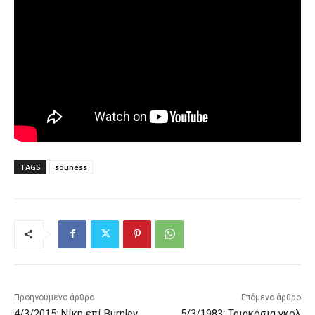
TAGS
souness
Προηγούμενο άρθρο
Επόμενο άρθρο
4/3/2015: Νίκη επί Burnley
5/3/1983: Τριακόσια γκολ