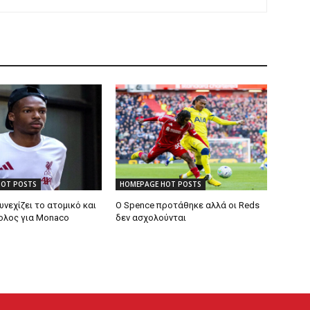
HOT POSTS
HOMEPAGE HOT POSTS
υνεχίζει το ατομικό και
Ο Spence προτάθηκε αλλά οι Reds
βολος για Monaco
δεν ασχολούνται