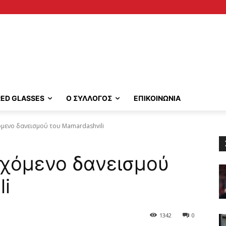
RED GLASSES
Ο ΣΥΛΛΟΓΟΣ
ΕΠΙΚΟΙΝΩΝΙΑ
όμενο δανεισμού του Mamardashvili
εχόμενο δανεισμού
li
1342
0