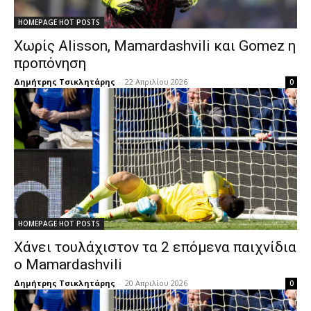
HOMEPAGE HOT POSTS
Χωρίς Alisson, Mamardashvili και Gomez η
προπόνηση
Δημήτρης Τσικλητάρης
-
22 Απριλίου 2026
0
HOMEPAGE HOT POSTS
Χάνει τουλάχιστον τα 2 επόμενα παιχνίδια
ο Mamardashvili
Δημήτρης Τσικλητάρης
-
20 Απριλίου 2026
0