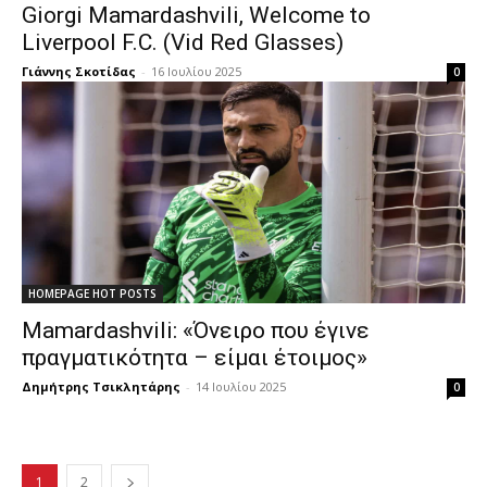
Giorgi Mamardashvili, Welcome to
Liverpool F.C. (Vid Red Glasses)
Γιάννης Σκοτίδας
-
16 Ιουλίου 2025
0
HOMEPAGE HOT POSTS
Mamardashvili: «Όνειρο που έγινε
πραγματικότητα – είμαι έτοιμος»
Δημήτρης Τσικλητάρης
-
14 Ιουλίου 2025
0
1
2