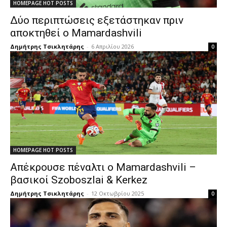
HOMEPAGE HOT POSTS
Δύο περιπτώσεις εξετάστηκαν πριν
αποκτηθεί ο Mamardashvili
Δημήτρης Τσικλητάρης
-
6 Απριλίου 2026
0
HOMEPAGE HOT POSTS
Απέκρουσε πέναλτι ο Mamardashvili –
βασικοί Szoboszlai & Kerkez
Δημήτρης Τσικλητάρης
-
12 Οκτωβρίου 2025
0