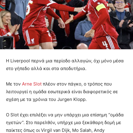
Η Liverpool περνά μια περίοδο αλλαγών, όχι μόνο μέσα
στο γήπεδο αλλά και στα αποδυτήρια.
Με τον
Arne Slot
πλέον στον πάγκο, ο τρόπος που
λειτουργεί η ομάδα εσωτερικά είναι διαφορετικός σε
σχέση με τα χρόνια του Jurgen Klopp.
Ο Slot έχει επιλέξει να μην υπάρχει μια επίσημη “ομάδα
ηγετών”. Στο παρελθόν, υπήρχε μια ξεκάθαρη δομή με
παίκτες όπως οι Virgil van Dijk, Mo Salah, Andy