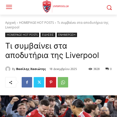
Αρχική
HOMEPAGE HOT POSTS
Τι συμβαίνει στα αποδυτήρια της
Liverpool
HOMEPAGE HOT POSTS
ΕΙΔΗΣΕΙΣ
ΕΝΗΜΕΡΩΣΗ
Τι συμβαίνει στα
αποδυτήρια της Liverpool
By
Βασίλης Χασιώτης
18 Δεκεμβρίου 2025
3828
0