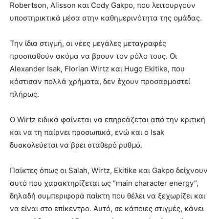
Robertson, Alisson και Cody Gakpo, που λειτουργούν
υποστηρικτικά μέσα στην καθημερινότητα της ομάδας.
Την ίδια στιγμή, οι νέες μεγάλες μεταγραφές
προσπαθούν ακόμα να βρουν τον ρόλο τους. Οι
Alexander Isak, Florian Wirtz και Hugo Ekitike, που
κόστισαν πολλά χρήματα, δεν έχουν προσαρμοστεί
πλήρως.
Ο Wirtz ειδικά φαίνεται να επηρεάζεται από την κριτική
και να τη παίρνει προσωπικά, ενώ και ο Isak
δυσκολεύεται να βρει σταθερό ρυθμό.
Παίκτες όπως οι Salah, Wirtz, Ekitike και Gakpo δείχνουν
αυτό που χαρακτηρίζεται ως “main character energy”,
δηλαδή συμπεριφορά παίκτη που θέλει να ξεχωρίζει και
να είναι στο επίκεντρο. Αυτό, σε κάποιες στιγμές, κάνει