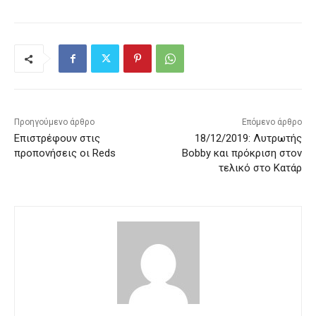
Προηγούμενο άρθρο
Επόμενο άρθρο
Επιστρέφουν στις
18/12/2019: Λυτρωτής
προπονήσεις οι Reds
Bobby και πρόκριση στον
τελικό στο Κατάρ