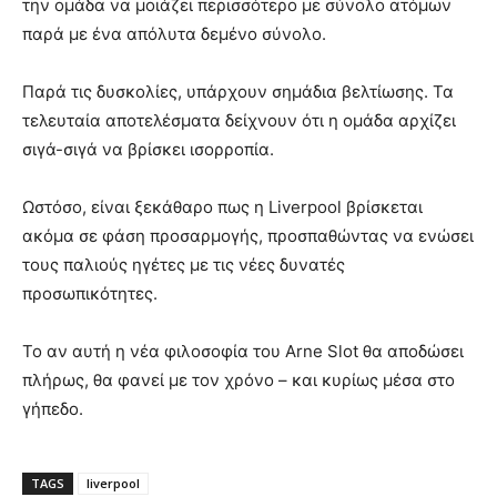
την ομάδα να μοιάζει περισσότερο με σύνολο ατόμων
παρά με ένα απόλυτα δεμένο σύνολο.
Παρά τις δυσκολίες, υπάρχουν σημάδια βελτίωσης. Τα
τελευταία αποτελέσματα δείχνουν ότι η ομάδα αρχίζει
σιγά-σιγά να βρίσκει ισορροπία.
Ωστόσο, είναι ξεκάθαρο πως η Liverpool βρίσκεται
ακόμα σε φάση προσαρμογής, προσπαθώντας να ενώσει
τους παλιούς ηγέτες με τις νέες δυνατές
προσωπικότητες.
Το αν αυτή η νέα φιλοσοφία του Arne Slot θα αποδώσει
πλήρως, θα φανεί με τον χρόνο – και κυρίως μέσα στο
γήπεδο.
TAGS
liverpool