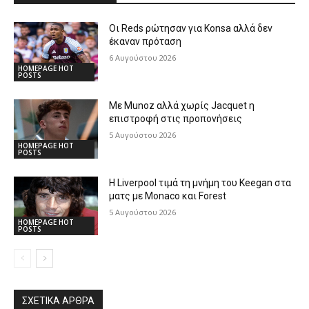
Οι Reds ρώτησαν για Konsa αλλά δεν
έκαναν πρόταση
6 Αυγούστου 2026
HOMEPAGE HOT
POSTS
Με Munoz αλλά χωρίς Jacquet η
επιστροφή στις προπονήσεις
5 Αυγούστου 2026
HOMEPAGE HOT
POSTS
Η Liverpool τιμά τη μνήμη του Keegan στα
ματς με Monaco και Forest
5 Αυγούστου 2026
HOMEPAGE HOT
POSTS
ΣΧΕΤΙΚΆ ΆΡΘΡΑ