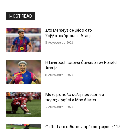
MOST READ
Στο Merseyside μέσα στο
Σαββατοκύριακο ο Araujo
8 Αυγούστου 2026
Η Liverpool παίρνει δανεικό τον Ronald
Araujo!
8 Αυγούστου 2026
Μόνο με πολύ καλή πρόταση θα
παραχωρηθεί ο Mac Allister
7 Αυγούστου 2026
Οι Reds καταθέτουν πρόταση ύψους 115