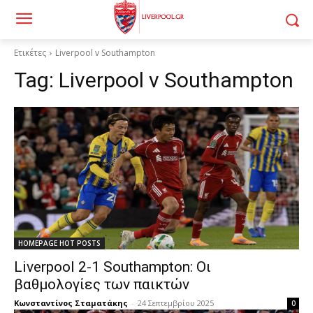
Ετικέτες
Liverpool v Southampton
Tag:
Liverpool v Southampton
HOMEPAGE HOT POSTS
Liverpool 2-1 Southampton: Οι
βαθμολογίες των παικτών
Κωνσταντίνος Σταματάκης
-
24 Σεπτεμβρίου 2025
0