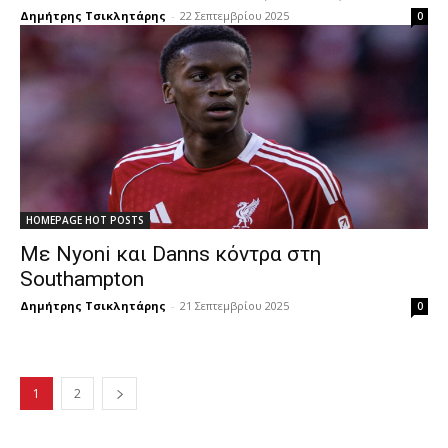
Δημήτρης Τσικλητάρης
-
22 Σεπτεμβρίου 2025
0
HOMEPAGE HOT POSTS
Με Nyoni και Danns κόντρα στη
Southampton
Δημήτρης Τσικλητάρης
-
21 Σεπτεμβρίου 2025
0
1
2