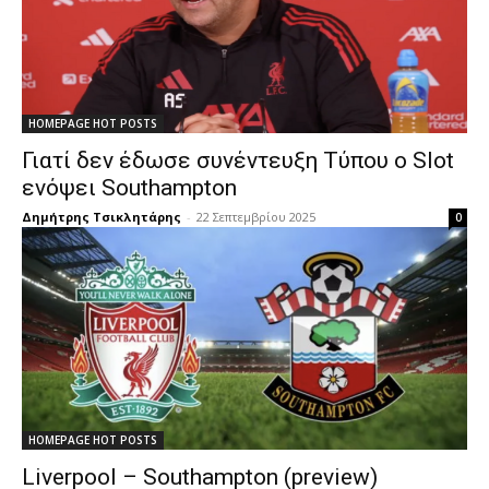
HOMEPAGE HOT POSTS
Γιατί δεν έδωσε συνέντευξη Τύπου ο Slot
ενόψει Southampton
Δημήτρης Τσικλητάρης
-
22 Σεπτεμβρίου 2025
0
HOMEPAGE HOT POSTS
Liverpool – Southampton (preview)