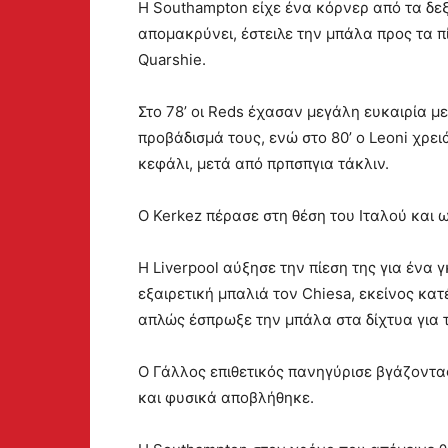
Η Southampton είχε ένα κόρνερ από τα δεξ
απομακρύνει, έστειλε την μπάλα προς τα πί
Quarshie.
Στο 78’ οι Reds έχασαν μεγάλη ευκαιρία μ
προβάδισμά τους, ενώ στο 80’ ο Leoni χρει
κεφάλι, μετά από πρπσπγια τάκλιν.
Ο Kerkez πέρασε στη θέση του Ιταλού και 
Η Liverpool αύξησε την πίεση της για ένα γ
εξαιρετική μπαλιά τον Chiesa, εκείνος κατ
απλώς έσπρωξε την μπάλα στα δίχτυα για τ
Ο Γάλλος επιθετικός πανηγύρισε βγάζοντας
και φυσικά αποβλήθηκε.