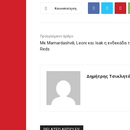
Κοινοποίηση
Προηγούμενο άρθρο
Με Mamardashvili, Leoni και Isak η ενδεκάδα 
Reds
Δημήτρης Τσικλητ
RELATED ARTICLES