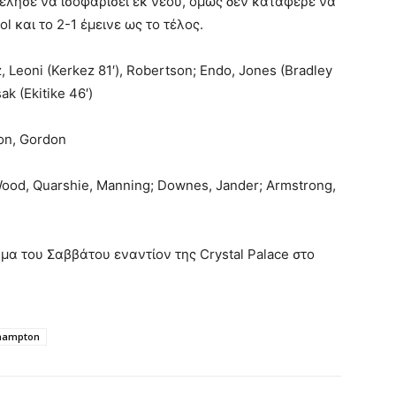
έλησε να ισοφαρίσει εκ νέου, όμως δεν κατάφερε να
l και το 2-1 έμεινε ως το τέλος.
Leoni (Kerkez 81′), Robertson; Endo, Jones (Bradley
ak (Ekitike 46′)
son, Gordon
Wood, Quarshie, Manning; Downes, Jander; Armstrong,
α του Σαββάτου εναντίον της Crystal Palace στο
thampton