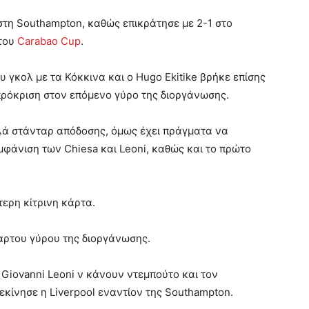
στη Southampton, καθώς επικράτησε με 2-1 στο
 του
Carabao Cup
.
υ γκολ με τα Κόκκινα και ο Hugo Ekitike βρήκε επίσης
 πρόκριση στον επόμενο γύρο της διοργάνωσης.
ηλά στάνταρ απόδοσης, όμως έχει πράγματα να
φάνιση των Chiesa και Leoni, καθώς και το πρώτο
τερη κίτρινη κάρτα.
αρτου γύρου της διοργάνωσης.
, Giovanni Leoni ν κάνουν ντεμπούτο και τον
εκίνησε η Liverpool εναντίον της Southampton.