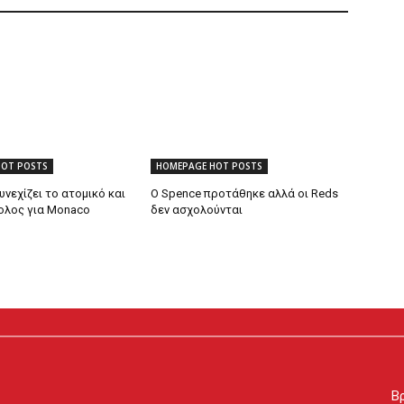
HOT POSTS
HOMEPAGE HOT POSTS
υνεχίζει το ατομικό και
Ο Spence προτάθηκε αλλά οι Reds
βολος για Monaco
δεν ασχολούνται
Βρ