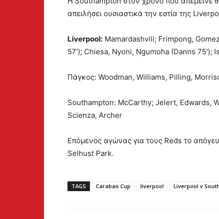
Η Southampton στον χρόνο που απέμεινε θ
απειλήσει ουσιαστικά την εστία της Liverpoo
Liverpool:
Mamardashvili; Frimpong, Gomez, 
57′); Chiesa, Nyoni, Ngumoha (Danns 75′); Is
Πάγκος: Woodman, Williams, Pilling, Morri
Southampton: McCarthy; Jelert, Edwards, 
Scienza, Archer
Επόμενος αγώνας για τους Reds το απόγευμ
Selhust Park.
TAGS
Carabao Cup
liverpool
Liverpool v Sou