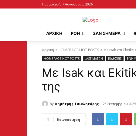
Παρασκευή, 7 Αυγούστου, 2026
ΑΡΧΙΚΉ
ΡΟΗ
ΣΑΝ ΣΗΜΕΡΑ
Αρχική
HOMEPAGE HOT POSTS
Με Isak και Ekitik
HOMEPAGE HOT POSTS
LAST MATCH
ΕΙΔΗΣΕΙΣ
ΕΝΗΜ
Με Isak και Ekit
της
By
Δημήτρης Τσικλητάρης
23 Σεπτεμβρίου 2025
Κοινοποίηση