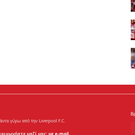
Βρ
άντα γύρω από την Liverpool F.C.
κοινωνήστε μαζί μας:
με e-mail.