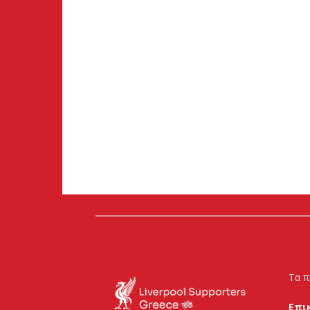
Τα π
Επι