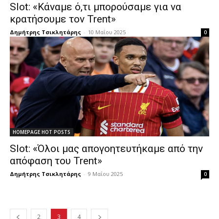
Slot: «Κάναμε ό,τι μπορούσαμε για να
κρατήσουμε τον Trent»
Δημήτρης Τσικλητάρης
-
10 Μαΐου 2025
0
HOMEPAGE HOT POSTS
Slot: «Όλοι μας απογοητευτήκαμε από την
απόφαση του Trent»
Δημήτρης Τσικλητάρης
-
9 Μαΐου 2025
0
2
3
4