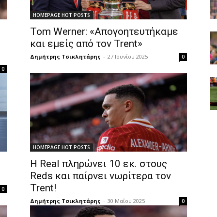
HOMEPAGE HOT POSTS
Tom Werner: «Απογοητευτήκαμε
και εμείς από τον Trent»
Δημήτρης Τσικλητάρης
-
27 Ιουνίου 2025
0
0
HOMEPAGE HOT POSTS
Η Real πληρώνει 10 εκ. στους
Reds και παίρνει νωρίτερα τον
Trent!
0
Δημήτρης Τσικλητάρης
-
30 Μαΐου 2025
0