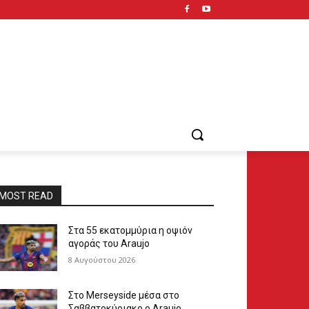
MOST READ
Στα 55 εκατομμύρια η οψιόν
αγοράς του Araujo
8 Αυγούστου 2026
Στο Merseyside μέσα στο
Σαββατοκύριακο ο Araujo