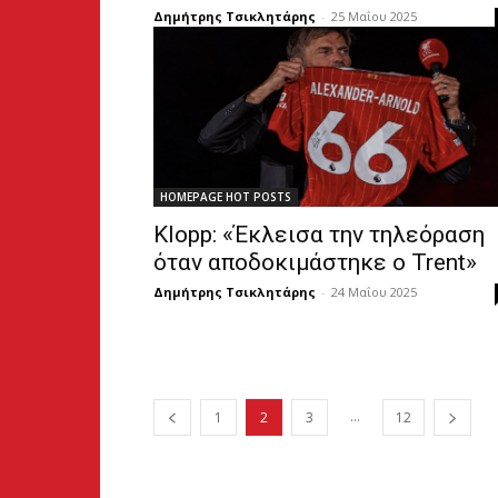
Δημήτρης Τσικλητάρης
-
25 Μαΐου 2025
HOMEPAGE HOT POSTS
Klopp: «Έκλεισα την τηλεόραση
όταν αποδοκιμάστηκε ο Trent»
Δημήτρης Τσικλητάρης
-
24 Μαΐου 2025
...
1
2
3
12