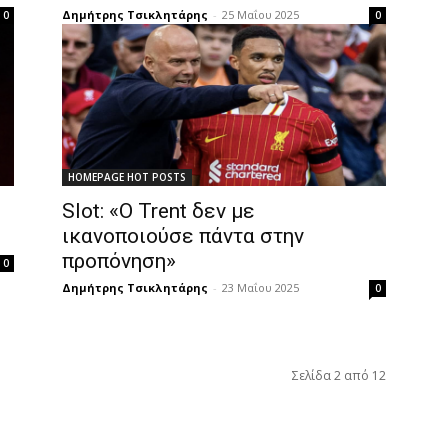
Δημήτρης Τσικλητάρης
-
25 Μαΐου 2025
0
0
HOMEPAGE HOT POSTS
Slot: «Ο Trent δεν με
ικανοποιούσε πάντα στην
προπόνηση»
0
Δημήτρης Τσικλητάρης
-
23 Μαΐου 2025
0
Σελίδα 2 από 12