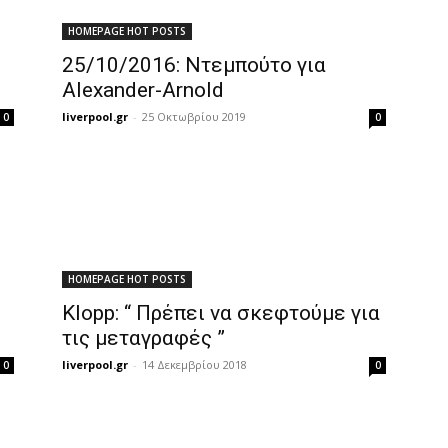
HOMEPAGE HOT POSTS
25/10/2016: Ντεμπούτο για
Alexander-Arnold
liverpool.gr
-
25 Οκτωβρίου 2019
0
0
HOMEPAGE HOT POSTS
Klopp: “ Πρέπει να σκεφτούμε για
τις μεταγραφές ”
liverpool.gr
-
14 Δεκεμβρίου 2018
0
0