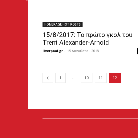
HOMEPAGE HOT POSTS
15/8/2017: Το πρώτο γκολ του
Trent Alexander-Arnold
liverpool.gr
-
15 Αυγούστου 2018
...
1
10
11
12