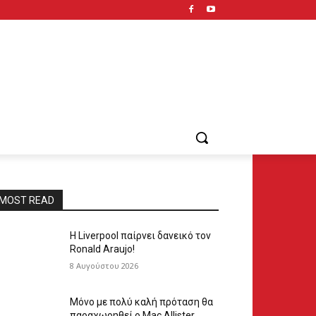
MOST READ
Η Liverpool παίρνει δανεικό τον
Ronald Araujo!
8 Αυγούστου 2026
Μόνο με πολύ καλή πρόταση θα
παραχωρηθεί ο Mac Allister