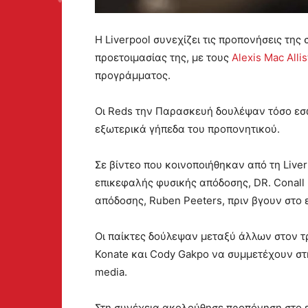
Η Liverpool συνεχίζει τις προπονήσεις της
προετοιμασίας της, με τους
Alexis Mac Allis
προγράμματος.
Οι Reds την Παρασκευή δουλέψαν τόσο εσωτ
εξωτερικά γήπεδα του προπονητικού.
Σε βίντεο που κοινοποιήθηκαν από τη Liver
επικεφαλής φυσικής απόδοσης, DR. Conall
απόδοσης, Ruben Peeters, πριν βγουν στο
Οι παίκτες δούλεψαν μεταξύ άλλων στον τ
Konate και Cody Gakpo να συμμετέχουν στη
media.
Στη συνέχεια ακολούθησε προπόνηση στο ε