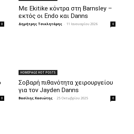
Με Ekitike κόντρα στη Barnsley –
εκτός οι Endo και Danns
Δημήτρης Τσικλητάρης
-
11 Ιανουαρίου 2026
0
0
HOMEPAGE HOT POSTS
ο
Σοβαρή πιθανότητα χειρουργείου
για τον Jayden Danns
Βασίλης Χασιώτης
-
25 Οκτωβρίου 2025
0
0