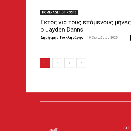
HOMEPAGE HOT POSTS
Εκτός για τους επόμενους μήνες
ο Jayden Danns
Δημήτρης Τσικλητάρης
-
16 Οκτωβρίου 2025
1
2
3
Τα π