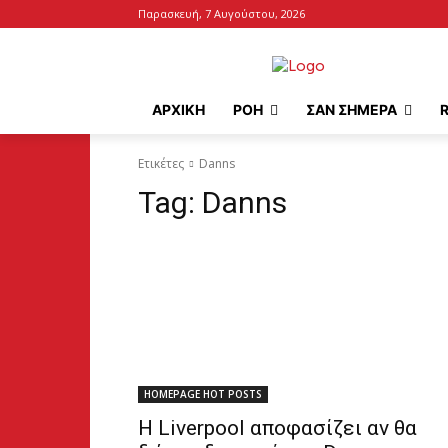
Παρασκευή, 7 Αυγούστου, 2026
ΑΡΧΙΚΉ
ΡΟΗ
ΣΑΝ ΣΗΜΕΡΑ
Ετικέτες
Danns
Tag:
Danns
HOMEPAGE HOT POSTS
Η Liverpool αποφασίζει αν θα