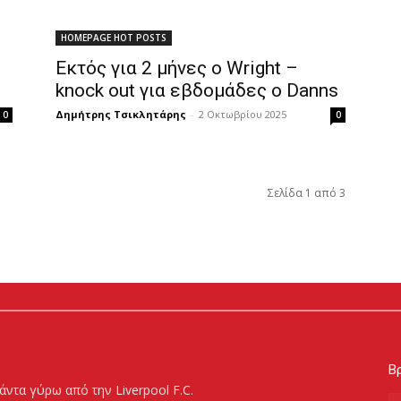
HOMEPAGE HOT POSTS
Εκτός για 2 μήνες ο Wright –
knock out για εβδομάδες ο Danns
Δημήτρης Τσικλητάρης
-
2 Οκτωβρίου 2025
0
0
Σελίδα 1 από 3
Βρ
άντα γύρω από την Liverpool F.C.