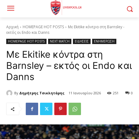
Αρχική
HOMEPAGE HOT POSTS
Με Ekitike κόντρα στη Barnsley -
εκτός οι Endo και Danns
HOMEPAGE HOT POSTS
NEXT MATCH
ΕΙΔΗΣΕΙΣ
ΕΝΗΜΕΡΩΣΗ
Με Ekitike κόντρα στη
Barnsley – εκτός οι Endo και
Danns
By
Δημήτρης Τσικλητάρης
11 Ιανουαρίου 2026
251
0