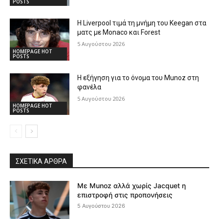
POSTS
Η Liverpool τιμά τη μνήμη του Keegan στα
ματς με Monaco και Forest
5 Αυγούστου 2026
HOMEPAGE HOT
POSTS
Η εξήγηση για το όνομα του Munoz στη
φανέλα
5 Αυγούστου 2026
HOMEPAGE HOT
POSTS
ΣΧΕΤΙΚΆ ΆΡΘΡΑ
Με Munoz αλλά χωρίς Jacquet η
επιστροφή στις προπονήσεις
5 Αυγούστου 2026