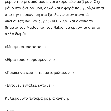
μέρος του μπαμπά μου είναι ακόμα εδώ μαζί μας. Όχι
μόνο στα όνειρά μου, αλλά κάθε φορά που γυρίζω σπίτι
από την προπόνηση και ξαπλώνω στον καναπέ,
νιώθοντας σαν να ζυγίζω 400 κιλά, και ακούω τα
βήματα του Matteo και του Rafael να έρχονται από το
άλλο δωμάτιο.
«Μπαμπααααααααα!!!»
«Είμαι τόσο κουρασμένος…»
«Πρέπει να είσαι ο τερματοφύλακας!!!»
«Εντάξει, εντάξει, εντάξει.»
Κυλιέμαι στο πάτωμα με μια κίνηση.