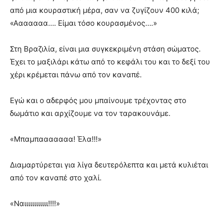
από μια κουραστική μέρα, σαν να ζυγίζουν 400 κιλά;
«Ααααααα…. Είμαι τόσο κουρασμένος….»
Στη Βραζιλία, είναι μια συγκεκριμένη στάση σώματος.
Έχει το μαξιλάρι κάτω από το κεφάλι του και το δεξί του
χέρι κρέμεται πάνω από τον καναπέ.
Εγώ και ο αδερφός μου μπαίνουμε τρέχοντας στο
δωμάτιο και αρχίζουμε να τον ταρακουνάμε.
«Μπαμπααααααα! Έλα!!!»
Διαμαρτύρεται για λίγα δευτερόλεπτα και μετά κυλιέται
από τον καναπέ στο χαλί.
«Ναιιιιιιιιιιιι!!!!»