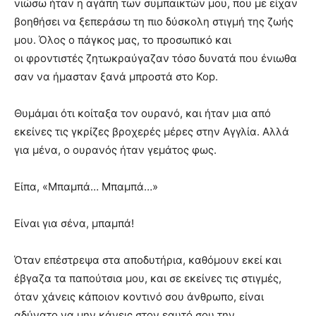
νιώσω ήταν η αγάπη των συμπαικτών μου, που με είχαν
βοηθήσει να ξεπεράσω τη πιο δύσκολη στιγμή της ζωής
μου. Όλος ο πάγκος μας, το προσωπικό και
οι φροντιστές ζητωκραύγαζαν τόσο δυνατά που ένιωθα
σαν να ήμασταν ξανά μπροστά στο Kop.
Θυμάμαι ότι κοίταξα τον ουρανό, και ήταν μια από
εκείνες τις γκρίζες βροχερές μέρες στην Αγγλία. Αλλά
για μένα, ο ουρανός ήταν γεμάτος φως.
Είπα, «Μπαμπά… Μπαμπά…»
Είναι για σένα, μπαμπά!
Όταν επέστρεψα στα αποδυτήρια, καθόμουν εκεί και
έβγαζα τα παπούτσια μου, και σε εκείνες τις στιγμές,
όταν χάνεις κάποιον κοντινό σου άνθρωπο, είναι
αδύνατο να μην κάνεις στον εαυτό σου την