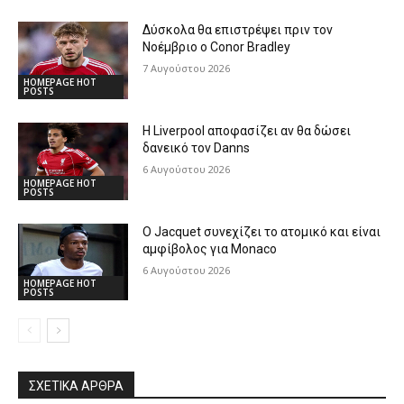
Δύσκολα θα επιστρέψει πριν τον
Νοέμβριο ο Conor Bradley
7 Αυγούστου 2026
HOMEPAGE HOT
POSTS
Η Liverpool αποφασίζει αν θα δώσει
δανεικό τον Danns
6 Αυγούστου 2026
HOMEPAGE HOT
POSTS
Ο Jacquet συνεχίζει το ατομικό και είναι
αμφίβολος για Monaco
6 Αυγούστου 2026
HOMEPAGE HOT
POSTS
ΣΧΕΤΙΚΆ ΆΡΘΡΑ