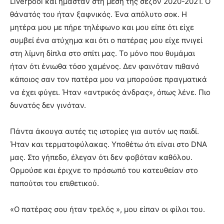
Liverpool και ήμασταν στη μέση της σεζόν 2020-2021. Ο
θάνατός του ήταν ξαφνικός. Ένα απόλυτο σοκ. Η
μητέρα μου με πήρε τηλέφωνο και μου είπε ότι είχε
συμβεί ένα ατύχημα και ότι ο πατέρας μου είχε πνιγεί
στη λίμνη δίπλα στο σπίτι μας. Το μόνο που θυμάμαι
ήταν ότι ένιωθα τόσο χαμένος. Δεν φαινόταν πιθανό
κάποιος σαν τον πατέρα μου να μπορούσε πραγματικά
να έχει φύγει. Ήταν «αντρικός άνδρας», όπως λένε. Πιο
δυνατός δεν γινόταν.
Πάντα άκουγα αυτές τις ιστορίες για αυτόν ως παιδί.
Ήταν και τερματοφύλακας. Υποθέτω ότι είναι στο DNA
μας. Στο γήπεδο, έλεγαν ότι δεν φοβόταν καθόλου.
Ορμούσε και έριχνε το πρόσωπό του κατευθείαν στο
παπούτσι του επιθετικού.
«Ο πατέρας σου ήταν τρελός », μου είπαν οι φίλοι του.