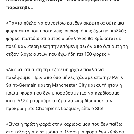
παραιτηθεί
:
«Πάντα ήθελα να συνεχίσω και δεν σκέφτηκα ούτε μια
φορά αυτό που προτείνεις, επειδή, όπως έχω πει πολλές
φορές, πιστεύω ότι αυτός ο σύλλογος θα βρίσκεται σε
πολύ καλύτερη θέση την επόμενη σεζόν από ό,τι αυτή τη
σεζόν, λόγω αυτών που έχω ήδη πει 150 φορές.»
«Ακόμα και αυτή τη σεζόν υπήρχαν πολλά να
παλέψουμε. Πριν από δύο μήνες χάσαμε από την Paris
Saint-Germain και τη Manchester City και αυτή ήταν η
πρώτη φορά που δεν μπορούσαμε πια να κερδίσουμε
κάτι. Αλλά μπορούμε ακόμα να «κερδίσουμε» την
πρόκριση στο Champions League», είπε ο Slot.
«Είναι η πρώτη φορά στην καριέρα μου που δεν παίζω
στο τέλος για ένα τρόπαιο. Μόνο μία φορά δεν κέρδισα