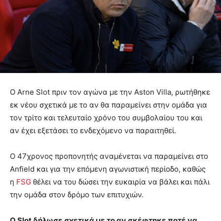
Ο Arne Slot πριν τον αγώνα με την Aston Villa, ρωτήθηκε
εκ νέου σχετικά με το αν θα παραμείνει στην ομάδα για
τον τρίτο και τελευταίο χρόνο του συμβολαίου του και
αν έχει εξετάσει το ενδεχόμενο να παραιτηθεί.
Ο 47χρονος προπονητής αναμένεται να παραμείνει στο
Anfield και για την επόμενη αγωνιστική περίοδο, καθώς
η
FSG
θέλει να του δώσει την ευκαιρία να βάλει και πάλι
την ομάδα στον δρόμο των επιτυχιών.
Ο Slot δήλωσε σχετικά με το αν σκέφτηκε ποτέ να