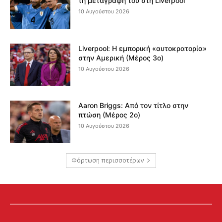
τη μεταγραφή του στη Liverpool
10 Αυγούστου 2026
Liverpool: Η εμπορική «αυτοκρατορία»
στην Αμερική (Μέρος 3ο)
10 Αυγούστου 2026
Aaron Briggs: Από τον τίτλο στην
πτώση (Μέρος 2ο)
10 Αυγούστου 2026
Φόρτωση περισσοτέρων