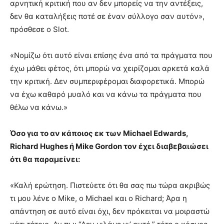
αρνητική κριτική που αν δεν μπορείς να την αντέξεις,
δεν θα καταλήξεις ποτέ σε έναν σύλλογο σαν αυτόν»,
πρόσθεσε ο Slot.
«Νομίζω ότι αυτό είναι επίσης ένα από τα πράγματα που
έχω μάθει φέτος, ότι μπορώ να χειρίζομαι αρκετά καλά
την κριτική. Δεν συμπεριφέρομαι διαφορετικά. Μπορώ
να έχω καθαρό μυαλό και να κάνω τα πράγματα που
θέλω να κάνω.»
Όσο για το αν κάποιος εκ των Michael Edwards,
Richard Hughes ή Mike Gordon τον έχει διαβεβαιώσει
ότι θα παραμείνει:
«Καλή ερώτηση. Πιστεύετε ότι θα σας πω τώρα ακριβώς
τι μου λένε ο Mike, ο Michael και ο Richard; Άρα η
απάντηση σε αυτό είναι όχι, δεν πρόκειται να μοιραστώ