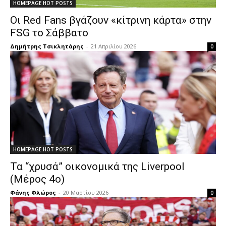
HOMEPAGE HOT POSTS
Οι Red Fans βγάζουν «κίτρινη κάρτα» στην
FSG το Σάββατο
Δημήτρης Τσικλητάρης
-
21 Απριλίου 2026
0
HOMEPAGE HOT POSTS
Τα “χρυσά” οικονομικά της Liverpool
(Μέρος 4ο)
Φάνης Φλώρος
-
20 Μαρτίου 2026
0