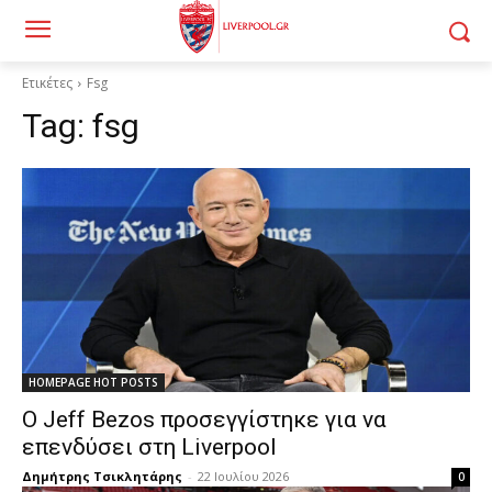
Ετικέτες
Fsg
Tag:
fsg
HOMEPAGE HOT POSTS
Ο Jeff Bezos προσεγγίστηκε για να
επενδύσει στη Liverpool
Δημήτρης Τσικλητάρης
-
22 Ιουλίου 2026
0