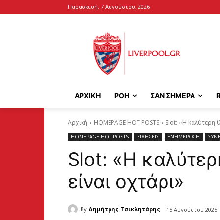
Παρασκευή, 7 Αυγούστου, 2026
ΑΡΧΙΚΉ
ΡΟΗ
ΣΑΝ ΣΗΜΕΡΑ
Αρχική
HOMEPAGE HOT POSTS
Slot: «Η καλύτερη 
HOMEPAGE HOT POSTS
ΕΙΔΗΣΕΙΣ
ΕΝΗΜΕΡΩΣΗ
ΣΥΝΕ
Slot: «Η καλύτερ
είναι οχτάρι»
By
Δημήτρης Τσικλητάρης
15 Αυγούστου 2025