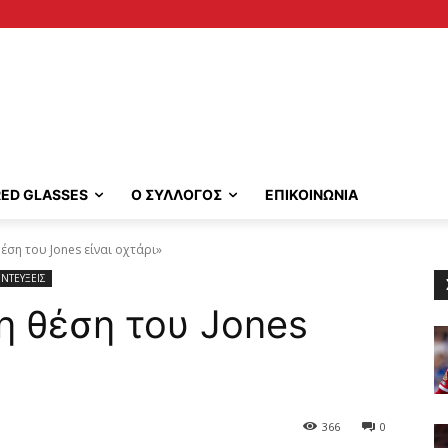
RED GLASSES
Ο ΣΥΛΛΟΓΟΣ
ΕΠΙΚΟΙΝΩΝΙΑ
θέση του Jones είναι οχτάρι»
ΝΤΕΥΞΕΙΣ
η θέση του Jones
366
0