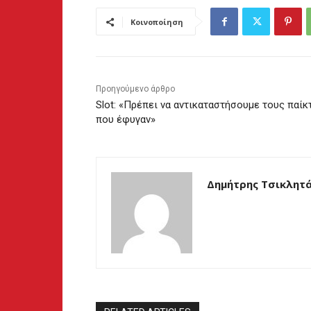
Κοινοποίηση
Προηγούμενο άρθρο
Slot: «Πρέπει να αντικαταστήσουμε τους παίκ
που έφυγαν»
Δημήτρης Τσικλητ