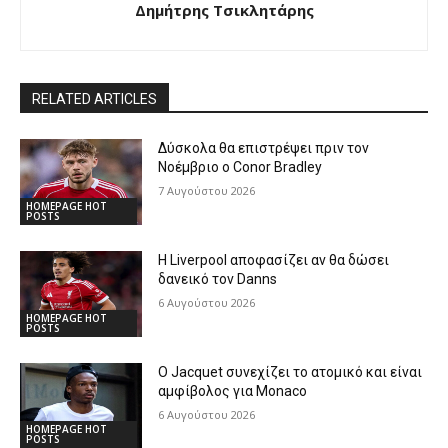
Δημήτρης Τσικλητάρης
RELATED ARTICLES
Δύσκολα θα επιστρέψει πριν τον
Νοέμβριο ο Conor Bradley
7 Αυγούστου 2026
HOMEPAGE HOT
POSTS
Η Liverpool αποφασίζει αν θα δώσει
δανεικό τον Danns
6 Αυγούστου 2026
HOMEPAGE HOT
POSTS
Ο Jacquet συνεχίζει το ατομικό και είναι
αμφίβολος για Monaco
6 Αυγούστου 2026
HOMEPAGE HOT
POSTS