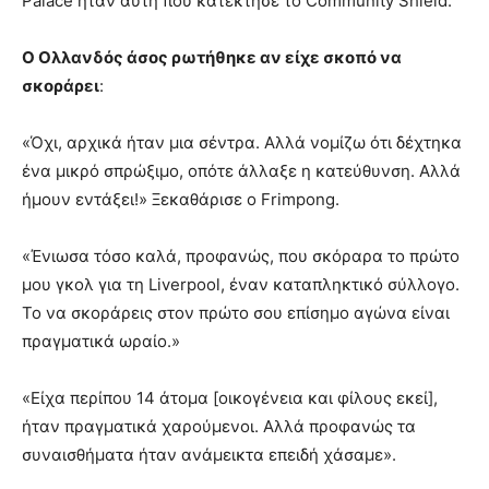
Palace ήταν αυτή που κατέκτησε το Community Shield.
Ο Ολλανδός άσος ρωτήθηκε αν είχε σκοπό να
σκοράρει
:
«Όχι, αρχικά ήταν μια σέντρα. Αλλά νομίζω ότι δέχτηκα
ένα μικρό σπρώξιμο, οπότε άλλαξε η κατεύθυνση. Αλλά
ήμουν εντάξει!» Ξεκαθάρισε ο Frimpong.
«Ένιωσα τόσο καλά, προφανώς, που σκόραρα το πρώτο
μου γκολ για τη Liverpool, έναν καταπληκτικό σύλλογο.
Το να σκοράρεις στον πρώτο σου επίσημο αγώνα είναι
πραγματικά ωραίο.»
«Είχα περίπου 14 άτομα [οικογένεια και φίλους εκεί],
ήταν πραγματικά χαρούμενοι. Αλλά προφανώς τα
συναισθήματα ήταν ανάμεικτα επειδή χάσαμε».