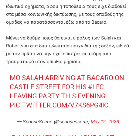
ιδιωτικά οχήματα, αφού η τοποθεσία τους είχε διαδοθεί
στα μέσα κοινωνικής δικτύωσης, με τους οπαδούς της
ομάδας να παρατάσσονται έξω από το Bacaro.
Μένει να δούμε ποιος θα είναι ο ρόλος των Salah και
Robertson στα δύο τελευταία παιχνίδια της σεζόν, ειδικά
με τον πρώτο να μην έχει επιστρέψει ακόμη από
τραυματισμό στον οπίσθιο μηριαίο.
MO SALAH ARRIVING AT BACARO ON
CASTLE STREET FOR HIS
#LFC
LEAVING PARTY THIS EVENING
PIC.TWITTER.COM/V7KS6PG4IC
— ScouseScene (@scousescene)
May 12, 2026