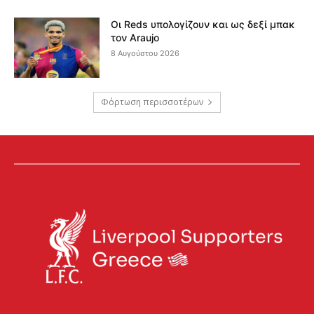
Οι Reds υπολογίζουν και ως δεξί μπακ
τον Araujo
8 Αυγούστου 2026
Φόρτωση περισσοτέρων