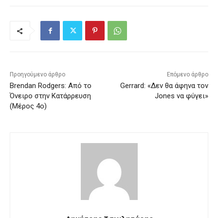
Προηγούμενο άρθρο
Επόμενο άρθρο
Brendan Rodgers: Από το
Gerrard: «Δεν θα άφηνα τον
Όνειρο στην Κατάρρευση
Jones να φύγει»
(Μέρος 4ο)