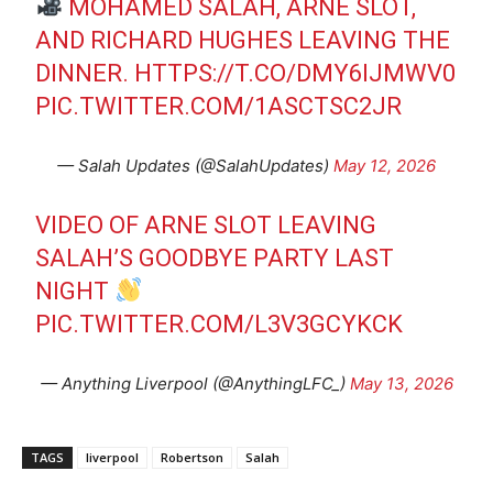
MOHAMED SALAH, ARNE SLOT,
AND RICHARD HUGHES LEAVING THE
DINNER.
HTTPS://T.CO/DMY6IJMWV0
PIC.TWITTER.COM/1ASCTSC2JR
— Salah Updates (@SalahUpdates)
May 12, 2026
VIDEO OF ARNE SLOT LEAVING
SALAH’S GOODBYE PARTY LAST
NIGHT
PIC.TWITTER.COM/L3V3GCYKCK
— Anything Liverpool (@AnythingLFC_)
May 13, 2026
TAGS
liverpool
Robertson
Salah