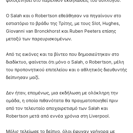
φιλοξενήσει στο παρελθόν εκδηλώσεις του συλλόγου.
Ο Salah και ο Robertson εθεάθησαν να πηγαίνουν στο
εστιατόριο το βράδυ της Τρίτης, με τους Slot, Hughes,
Giovanni van Bronckhorst και Ruben Peeters επίσης
μεταξύ των παρευρισκομένων.
Από τις εικόνες και τα βίντεο που δημοσιεύτηκαν στο
διαδίκτυο, φαίνεται ότι μόνο ο Salah, ο Robertson, μέλη
του προπονητικού επιτελείου και ο αθλητικός διευθυντής
δείπνησαν μαζί.
Δεν ήταν, επομένως, μια εκδήλωση με ολόκληρη την
ομάδα, η οποία πιθανότατα θα πραγματοποιηθεί πριν
από τον τελευταίο αποχαιρετισμό των Salah και
Robertson μετά από εννέα χρόνια στη Liverpool.
Μόλις τελείωσε το δείπνο, όλοι έφυγαν γρήγορα με