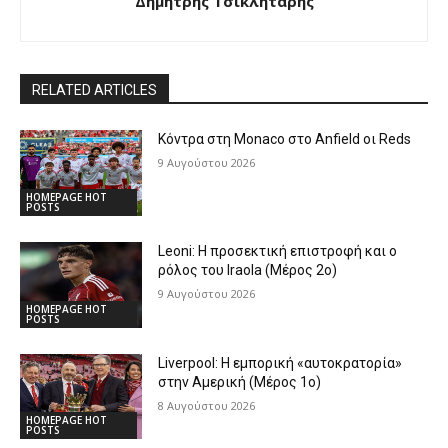
Δημήτρης Τσικλητάρης
RELATED ARTICLES
Κόντρα στη Monaco στο Anfield οι Reds
9 Αυγούστου 2026
HOMEPAGE HOT
POSTS
Leoni: Η προσεκτική επιστροφή και ο
ρόλος του Iraola (Μέρος 2ο)
9 Αυγούστου 2026
HOMEPAGE HOT
POSTS
Liverpool: Η εμπορική «αυτοκρατορία»
στην Αμερική (Μέρος 1ο)
8 Αυγούστου 2026
HOMEPAGE HOT
POSTS