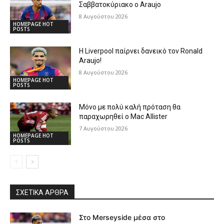
Σαββατοκύριακο ο Araujo
8 Αυγούστου 2026
HOMEPAGE HOT
POSTS
Η Liverpool παίρνει δανεικό τον Ronald
Araujo!
8 Αυγούστου 2026
HOMEPAGE HOT
POSTS
Μόνο με πολύ καλή πρόταση θα
παραχωρηθεί ο Mac Allister
7 Αυγούστου 2026
HOMEPAGE HOT
POSTS
ΣΧΕΤΙΚΆ ΆΡΘΡΑ
Στο Merseyside μέσα στο