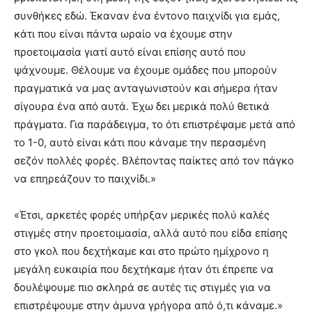
συνθήκες εδώ. Έκαναν ένα έντονο παιχνίδι για εμάς,
κάτι που είναι πάντα ωραίο να έχουμε στην
προετοιμασία γιατί αυτό είναι επίσης αυτό που
ψάχνουμε. Θέλουμε να έχουμε ομάδες που μπορούν
πραγματικά να μας ανταγωνιστούν και σήμερα ήταν
σίγουρα ένα από αυτά. Έχω δει μερικά πολύ θετικά
πράγματα. Για παράδειγμα, το ότι επιστρέψαμε μετά από
το 1-0, αυτό είναι κάτι που κάναμε την περασμένη
σεζόν πολλές φορές. Βλέποντας παίκτες από τον πάγκο
να επηρεάζουν το παιχνίδι.»
«Έτσι, αρκετές φορές υπήρξαν μερικές πολύ καλές
στιγμές στην προετοιμασία, αλλά αυτό που είδα επίσης
στο γκολ που δεχτήκαμε και στο πρώτο ημίχρονο η
μεγάλη ευκαιρία που δεχτήκαμε ήταν ότι έπρεπε να
δουλέψουμε πιο σκληρά σε αυτές τις στιγμές για να
επιστρέψουμε στην άμυνα γρήγορα από ό,τι κάναμε.»