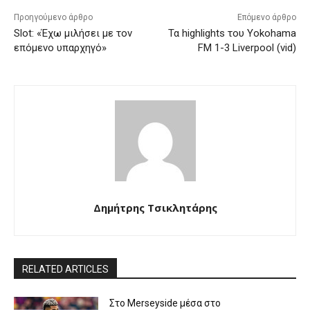
Προηγούμενο άρθρο
Επόμενο άρθρο
Slot: «Έχω μιλήσει με τον
Τα highlights του Yokohama
επόμενο υπαρχηγό»
FM 1-3 Liverpool (vid)
Δημήτρης Τσικλητάρης
RELATED ARTICLES
Στο Merseyside μέσα στο