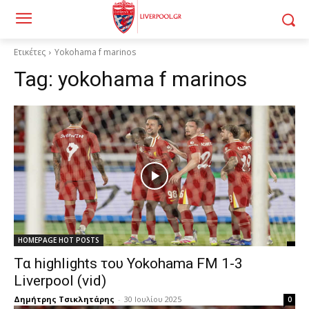
Ετικέτες
Yokohama f marinos
Tag:
yokohama f marinos
HOMEPAGE HOT POSTS
Τα highlights του Yokohama FM 1-3
Liverpool (vid)
Δημήτρης Τσικλητάρης
-
30 Ιουλίου 2025
0