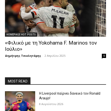
HOMEPAGE HOT POSTS
«Φιλικό με τη Yokohama F. Marinos τον
Ιούλιο»
Δημήτρης Τσικλητάρης
-
2 Απριλίου 2025
0
MOST READ
Η Liverpool παίρνει δανεικό τον Ronald
Araujo!
8 Αυγούστου 2026