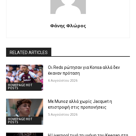
Φάνης Φλώρος
RELATED ARTICLES
Οι Reds ρώτησαν για Konsa αλλά δεν
έκαναν πρόταση
6 Αυγούστου 2026
HOMEPAGE HOT
POSTS
Με Munoz αλλά χωρίς Jacquet η
επιστροφή στις προπονήσεις
5 Αυγούστου 2026
HOMEPAGE HOT
POSTS
Η Liverpool τιμά τη μνήμη του Keegan στα