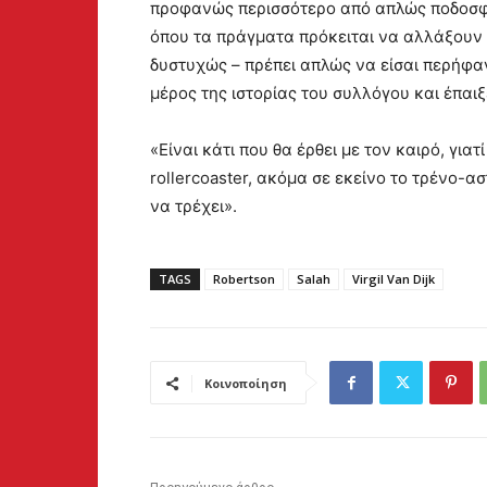
προφανώς περισσότερο από απλώς ποδοσφα
όπου τα πράγματα πρόκειται να αλλάξουν τε
δυστυχώς – πρέπει απλώς να είσαι περήφ
μέρος της ιστορίας του συλλόγου και έπαιξ
«Είναι κάτι που θα έρθει με τον καιρό, γι
rollercoaster, ακόμα σε εκείνο το τρένο-ασ
να τρέχει».
TAGS
Robertson
Salah
Virgil Van Dijk
Κοινοποίηση