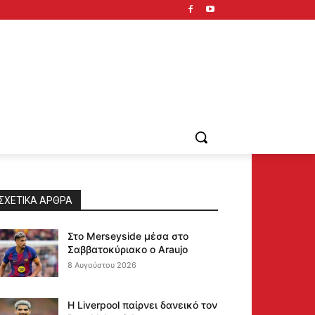
ΣΧΕΤΙΚΆ ΆΡΘΡΑ
Στο Merseyside μέσα στο
Σαββατοκύριακο ο Araujo
8 Αυγούστου 2026
Η Liverpool παίρνει δανεικό τον