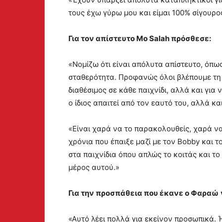
τους έχω γύρω μου και είμαι 100% σίγουρος 
Για τον απίστευτο Mo Salah πρόσθεσε:
«Νομίζω ότι είναι απόλυτα απίστευτο, όπως
σταθερότητα. Προφανώς όλοι βλέπουμε τη 
διαθέσιμος σε κάθε παιχνίδι, αλλά και για
ο ίδιος απαιτεί από τον εαυτό του, αλλά κ
«Είναι χαρά να το παρακολουθείς, χαρά να 
χρόνια που έπαιξε μαζί με τον Bobby και το
στα παιχνίδια όπου απλώς το κοιτάς και τ
μέρος αυτού.»
Για την προσπάθεια που έκανε ο Φαραώ
«Αυτό λέει πολλά για εκείνον προσωπικά. 