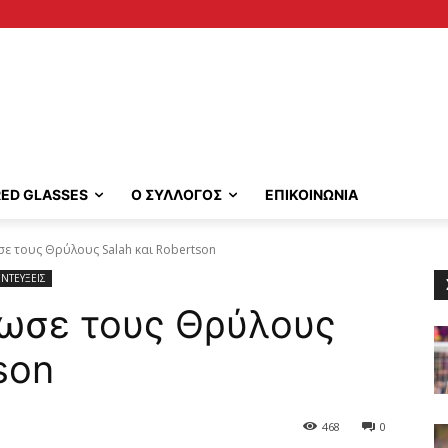
RED GLASSES
Ο ΣΥΛΛΟΓΟΣ
ΕΠΙΚΟΙΝΩΝΙΑ
σε τους Θρύλους Salah και Robertson
ΝΤΕΥΞΕΙΣ
έωσε τους Θρύλους
son
468
0