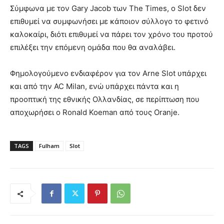
Σύμφωνα με τον Gary Jacob των The Times, ο Slot δεν
επιθυμεί να συμφωνήσει με κάποιον σύλλογο το φετινό
καλοκαίρι, διότι επιθυμεί να πάρει τον χρόνο του προτού
επιλέξει την επόμενη ομάδα που θα αναλάβει.
Φημολογούμενο ενδιαφέρον για τον Arne Slot υπάρχει
και από την AC Milan, ενώ υπάρχει πάντα και η
προοπτική της εθνικής Ολλανδίας, σε περίπτωση που
αποχωρήσει ο Ronald Koeman από τους Oranje.
TAGS
Fulham
Slot