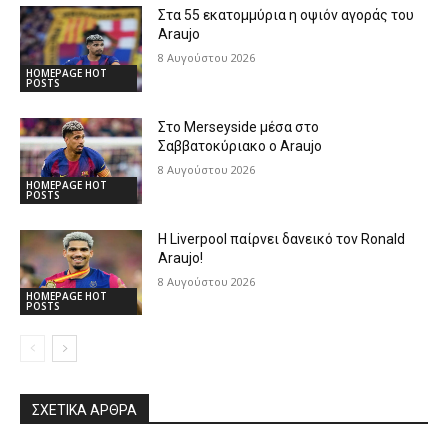
Στα 55 εκατομμύρια η οψιόν αγοράς του
Araujo
8 Αυγούστου 2026
HOMEPAGE HOT
POSTS
Στο Merseyside μέσα στο
Σαββατοκύριακο ο Araujo
8 Αυγούστου 2026
HOMEPAGE HOT
POSTS
Η Liverpool παίρνει δανεικό τον Ronald
Araujo!
8 Αυγούστου 2026
HOMEPAGE HOT
POSTS
ΣΧΕΤΙΚΆ ΆΡΘΡΑ