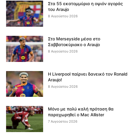
Στα 55 εκατομμύρια η οψιόν αγοράς
του Araujo
8 Αυγούστου 2026
Στο Merseyside μέσα στο
Σαββατοκύριακο ο Araujo
8 Αυγούστου 2026
Η Liverpool παίρνει δανεικό τον Ronald
Araujo!
8 Αυγούστου 2026
Μόνο με πολύ καλή πρόταση θα
παραχωρηθεί ο Mac Allister
7 Αυγούστου 2026