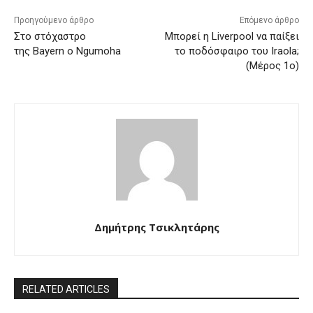
Προηγούμενο άρθρο
Επόμενο άρθρο
Στο στόχαστρο
Μπορεί η Liverpool να παίξει
της Bayern ο Ngumoha
το ποδόσφαιρο του Iraola;
(Μέρος 1ο)
Δημήτρης Τσικλητάρης
RELATED ARTICLES