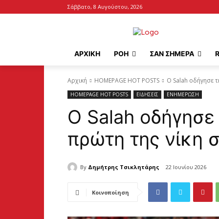
Σάββατο, 8 Αυγούστου, 2026
ΑΡΧΙΚΉ
ΡΟΗ
ΣΑΝ ΣΗΜΕΡΑ
Αρχική
HOMEPAGE HOT POSTS
Ο Salah οδήγησε τ
HOMEPAGE HOT POSTS
ΕΙΔΗΣΕΙΣ
ΕΝΗΜΕΡΩΣΗ
Ο Salah οδήγησε
πρώτη της νίκη 
By
Δημήτρης Τσικλητάρης
22 Ιουνίου 2026
Κοινοποίηση