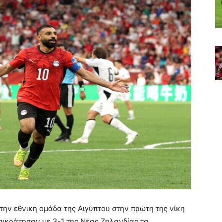
 την εθνική ομάδα της Αιγύπτου στην πρώτη της νίκη
ικράτησαν με 3-1 της Νέας Ζηλανδίας τα