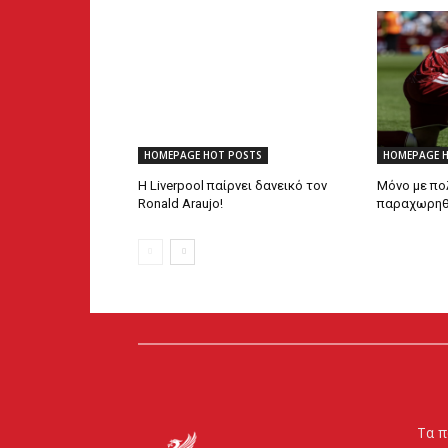
HOMEPAGE HOT POSTS
HOMEPAGE 
Η Liverpool παίρνει δανεικό τον
Μόνο με πο
Ronald Araujo!
παραχωρηθεί
Τα π