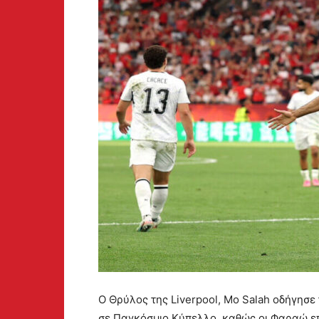
Ο Θρύλος της Liverpool, Mo Salah οδήγησε
σε Παγκόσμιο Κύπελλο, καθώς οι Φαραώ επ