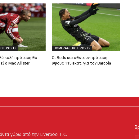
HOT POSTS
HOMEPAGE HOT POSTS
λύ καλή πρόταση θα
Οι Reds καταθέτουν πρόταση
 ο Mac Allister
ύψους 115 εκατ. για τον Barcola
Βρ
άντα γύρω από την Liverpool F.C.