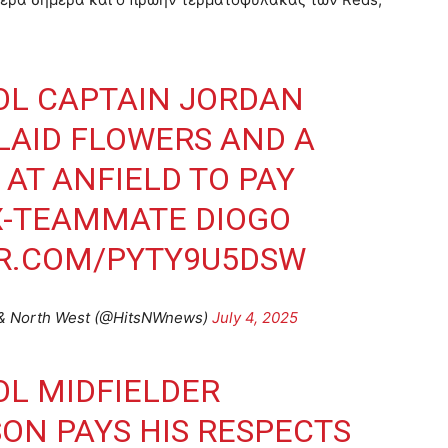
OL CAPTAIN JORDAN
LAID FLOWERS AND A
 AT ANFIELD TO PAY
EX-TEAMMATE DIOGO
ER.COM/PYTY9U5DSW
l & North West (@HitsNWnews)
July 4, 2025
L MIDFIELDER
ON PAYS HIS RESPECTS