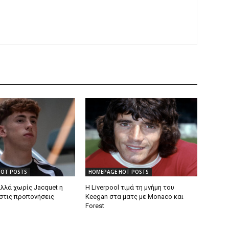
HOT POSTS
HOMEPAGE HOT POSTS
λλά χωρίς Jacquet η
Η Liverpool τιμά τη μνήμη του
στις προπονήσεις
Keegan στα ματς με Monaco και
Forest