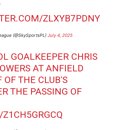
T
TTER.COM/ZLXYB7PDNY
League (@SkySportsPL)
July 4, 2025
OL GOALKEEPER CHRIS
LOWERS AT ANFIELD
 OF THE CLUB'S
R THE PASSING OF
M/Z1CH5GRGCQ