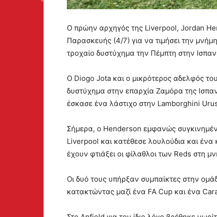
Ο πρώην αρχηγός της Liverpool, Jordan He
Παρασκευής (4/7) για να τιμήσει την μνήμ
τροχαίο δυστύχημα την Πέμπτη στην Ισπαν
Ο Diogo Jota και ο μικρότερος αδελφός του
δυστύχημα στην επαρχία Ζαμόρα της Ισπαν
έσκασε ένα λάστιχο στην Lamborghini Uru
Σήμερα, o Henderson εμφανώς συγκινημένο
Liverpool και κατέθεσε λουλούδια και ένα
έχουν φτιάξει οι φίλαθλοι των Reds στη μ
Οι δυό τους υπήρξαν συμπαίκτες στην ομάδ
κατακτώντας μαζί ένα FA Cup και ένα Car
Στο Anfield για τον ίδιο λόγο βρέθηκε νω