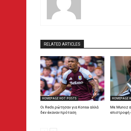
RELATED ARTICLES
HOMEPAGE HOT POSTS
HOMEPAGE 
Οι Reds ρώτησαν για Konsa αλλά
Με Munoz α
δεν έκαναν πρόταση
επιστροφή 