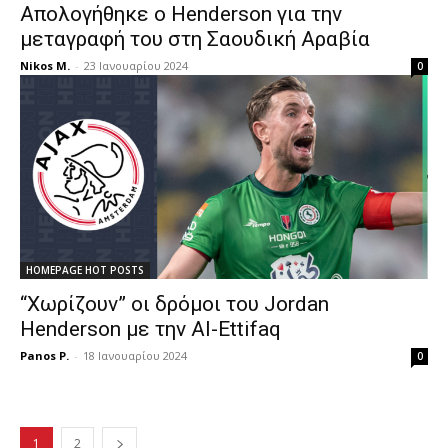
Απολογήθηκε ο Henderson για την
μεταγραφή του στη Σαουδική Αραβία
Nikos M.
-
23 Ιανουαρίου 2024
0
HOMEPAGE HOT POSTS
“Χωρίζουν” οι δρόμοι του Jordan
Henderson με την Al-Ettifaq
Panos P.
-
18 Ιανουαρίου 2024
0
1
2