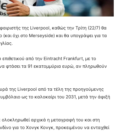
σφαιριστής της Liverpool, καθώς την Τρίτη (22/7) θα
ο (και όχι στο Merseyside) και θα υπογράψει για τα
γλίας.
πιθετικού από την Eintracht Frankfurt, με το
να φτάσει τα 91 εκατομμύρια ευρώ, αν πληρωθούν
λευρά της Liverpool από τα τέλη της προηγούμενης
υμβόλαιο ως το καλοκαίρι του 2031, μετά την άφιξή
να ολοκληρωθεί αρχικά η μεταγραφή του και στη
ονδίνο για το Χονγκ Κονγκ, προκειμένου να ενταχθεί