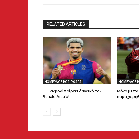
RELATED ARTICLES
HOMEPAGE HOT POSTS
HOMEPAGE 
Η Liverpool παίρνει δανεικό τον
Μόνο με πο
Ronald Araujo!
παραχωρηθεί