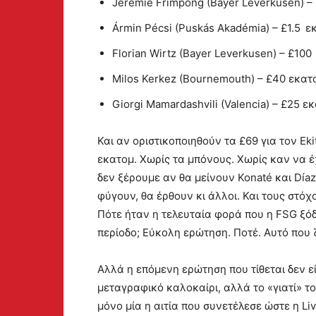
Jeremie Frimpong (Bayer Leverkusen) – 
Ármin Pécsi (Puskás Akadémia) – £1.5 ε
Florian Wirtz (Bayer Leverkusen) – £100
Milos Kerkez (Bournemouth) – £40 εκατ
Giorgi Mamardashvili (Valencia) – £25 ε
Και αν οριστικοποιηθούν τα £69 για τον Ek
εκατομ. Χωρίς τα μπόνους. Χωρίς καν να 
δεν ξέρουμε αν θα μείνουν Konaté και Díaz
φύγουν, θα έρθουν κι άλλοι. Και τους στό
Πότε ήταν η τελευταία φορά που η FSG ξό
περίοδο; Εύκολη ερώτηση. Ποτέ. Αυτό που 
Αλλά η επόμενη ερώτηση που τίθεται δεν εί
μεταγραφικό καλοκαίρι, αλλά το «γιατί» τ
μόνο μία η αιτία που συνετέλεσε ώστε η Li