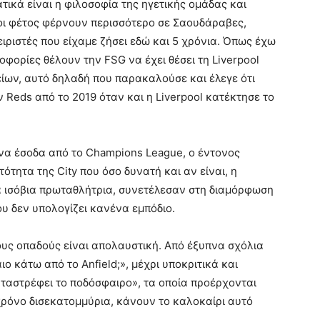
τικά είναι η φιλοσοφία της ηγετικής ομάδας και
ίοι φέτος φέρνουν περισσότερο σε Σαουδάραβες,
ριστές που είχαμε ζήσει εδώ και 5 χρόνια. Όπως έχω
οφορίες θέλουν την FSG να έχει θέσει τη Liverpool
είων, αυτό δηλαδή που παρακαλούσε και έλεγε ότι
 Reds από το 2019 όταν και η Liverpool κατέκτησε το
ένα έσοδα από το Champions League, ο έντονος
ότητα της City που όσο δυνατή και αν είναι, η
μια ισόβια πρωταθλήτρια, συνετέλεσαν στη διαμόρφωση
ου δεν υπολογίζει κανένα εμπόδιο.
ους οπαδούς είναι απολαυστική. Από έξυπνα σχόλια
ιο κάτω από το Anfield;», μέχρι υποκριτικά και
αταστρέφει το ποδόσφαιρο», τα οποία προέρχονται
ρόνο δισεκατομμύρια, κάνουν το καλοκαίρι αυτό