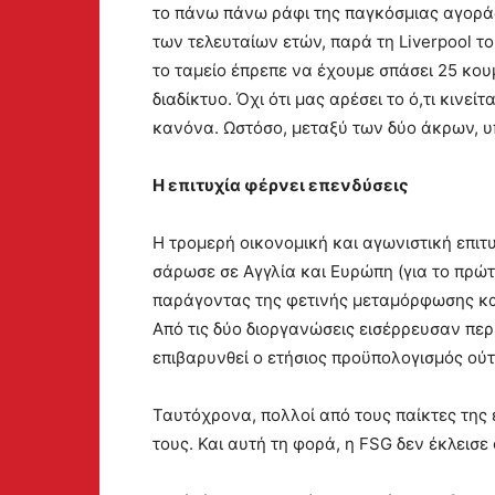
το πάνω πάνω ράφι της παγκόσμιας αγοράς
των τελευταίων ετών, παρά τη Liverpool το
το ταμείο έπρεπε να έχουμε σπάσει 25 κου
διαδίκτυο. Όχι ότι μας αρέσει το ό,τι κινε
κανόνα. Ωστόσο, μεταξύ των δύο άκρων, υ
Η επιτυχία φέρνει επενδύσεις
Η τρομερή οικονομική και αγωνιστική επιτυ
σάρωσε σε Αγγλία και Ευρώπη (για το πρώτ
παράγοντας της φετινής μεταμόρφωσης και
Από τις δύο διοργανώσεις εισέρρευσαν πε
επιβαρυνθεί ο ετήσιος προϋπολογισμός ούτ
Ταυτόχρονα, πολλοί από τους παίκτες της
τους. Και αυτή τη φορά, η FSG δεν έκλεισε 