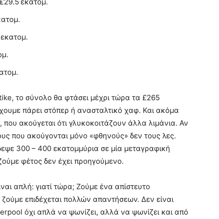
£29.5 εκατομ.
κατομ.
 εκατομ.
ομ.
κατομ.
itike, το σύνολο θα φτάσει μέχρι τώρα τα £265
έχουμε πάρει στόπερ ή ανασταλτικό χαφ. Και ακόμα
, που ακούγεται ότι γλυκοκοιτάζουν άλλα λιμάνια. Αν
χους που ακούγονται μόνο «φθηνούς» δεν τους λες.
δεψε 300 – 400 εκατομμύρια σε μία μεταγραφική
ζούμε φέτος δεν έχει προηγούμενο.
ναι απλή: γιατί τώρα; Ζούμε ένα απίστευτο
ο ζούμε επιδέχεται πολλών απαντήσεων. Δεν είναι
verpool όχι απλά να ψωνίζει, αλλά να ψωνίζει και από