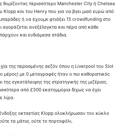
 θυμίζοντας περισσότερο Manchester City ή Chelsea
υ Klopp και του Henry που για να βγει μισό ευρώ από
μπαράδες ή να έχουμε φτιάξει 15 crowdfunding στο
ίται αγοράζεται ανεξέλεγκτα και πέρα από κάθε
πάρχουν και ενδιάμεσα στάδια.
χία της περασμένης σεζόν όπου η Liverpool του Slot
ο μέρος) με 0 μεταγραφές ήταν ο πιο καθοριστικός
 της εγκατάλειψης της στρατηγικής της μιζέριας.
ρισσότερα από £300 εκατομμύρια δίχως να έχει
ε λίρα.
 ένδοξης οκταετίας Klopp ολοκλήρωσαν τον κύκλο
ούτε τα μάτια, ούτε το πορτοφόλι.