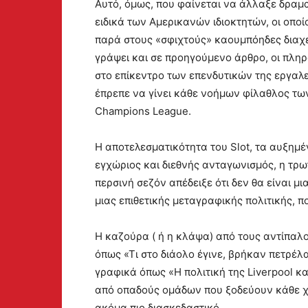
Αυτό, όμως, που φαίνεται να άλλαξε δραμα
ειδικά των Αμερικανών ιδιοκτητών, οι οπο
παρά στους «σφιχτούς» καουμπόηδες διαχει
γράψει και σε προηγούμενο άρθρο, οι πληρ
στο επίκεντρο των επενδυτικών της εργαλ
έπρεπε να γίνει κάθε νοήμων φίλαθλος των
Champions League.
H αποτελεσματικότητα του Slot, τα αυξημ
εγχώριος και διεθνής ανταγωνισμός, η τρωτ
περσινή σεζόν απέδειξε ότι δεν θα είναι 
μιας επιθετικής μεταγραφικής πολιτικής, π
Η καζούρα ( ή η κλάψα) από τους αντίπαλ
όπως «Τι στο διάολο έγινε, βρήκαν πετρέλα
γραφικά όπως «Η πολιτική της Liverpool κ
από οπαδούς ομάδων που ξοδεύουν κάθε χ
ακόμα πιο διασκεδαστικό.