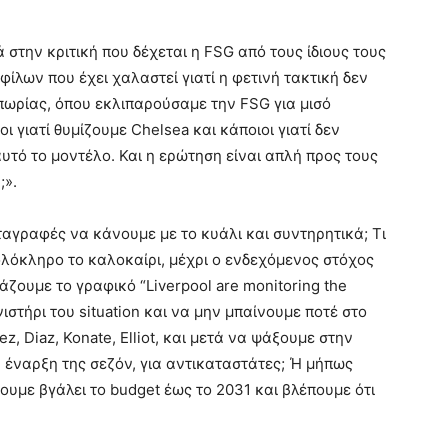
στην κριτική που δέχεται η FSG από τους ίδιους τους
φίλων που έχει χαλαστεί γιατί η φετινή τακτική δεν
ιπωρίας, όπου εκλιπαρούσαμε την FSG για μισό
 γιατί θυμίζουμε Chelsea και κάποιοι γιατί δεν
υτό το μοντέλο. Και η ερώτηση είναι απλή προς τους
;».
ταγραφές να κάνουμε με το κυάλι και συντηρητικά; Τι
ολόκληρο το καλοκαίρι, μέχρι ο ενδεχόμενος στόχος
βάζουμε το γραφικό “Liverpool are monitoring the
ιστήρι του situation και να μην μπαίνουμε ποτέ στο
 Diaz, Konate, Elliot, και μετά να ψάξουμε στην
 έναρξη της σεζόν, για αντικαταστάτες; Ή μήπως
ουμε βγάλει το budget έως το 2031 και βλέπουμε ότι