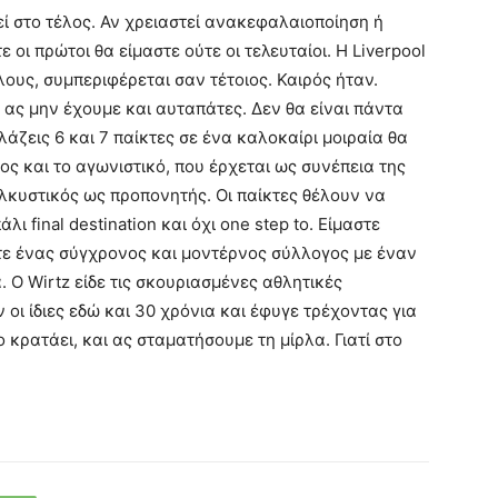
ί στο τέλος. Αν χρειαστεί ανακεφαλαιοποίηση ή
ε οι πρώτοι θα είμαστε ούτε οι τελευταίοι. Η Liverpool
έλους, συμπεριφέρεται σαν τέτοιος. Καιρός ήταν.
ά ας μην έχουμε και αυταπάτες. Δεν θα είναι πάντα
λάζεις 6 και 7 παίκτες σε ένα καλοκαίρι μοιραία θα
ς και το αγωνιστικό, που έρχεται ως συνέπεια της
ελκυστικός ως προπονητής. Οι παίκτες θέλουν να
λι final destination και όχι one step to. Είμαστε
τε ένας σύγχρονος και μοντέρνος σύλλογος με έναν
. Ο Wirtz είδε τις σκουριασμένες αθλητικές
οι ίδιες εδώ και 30 χρόνια και έφυγε τρέχοντας για
ο κρατάει, και ας σταματήσουμε τη μίρλα. Γιατί στο