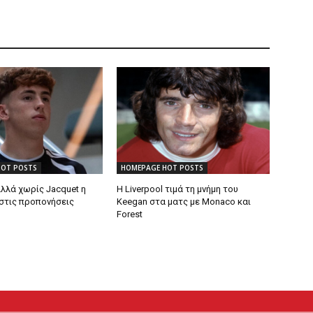
HOT POSTS
HOMEPAGE HOT POSTS
λλά χωρίς Jacquet η
Η Liverpool τιμά τη μνήμη του
στις προπονήσεις
Keegan στα ματς με Monaco και
Forest