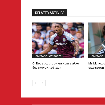
RELATED ARTICLES
HOMEPAGE HOT POSTS
HOMEPAGE 
Οι Reds ρώτησαν για Konsa αλλά
Με Munoz α
δεν έκαναν πρόταση
επιστροφή 